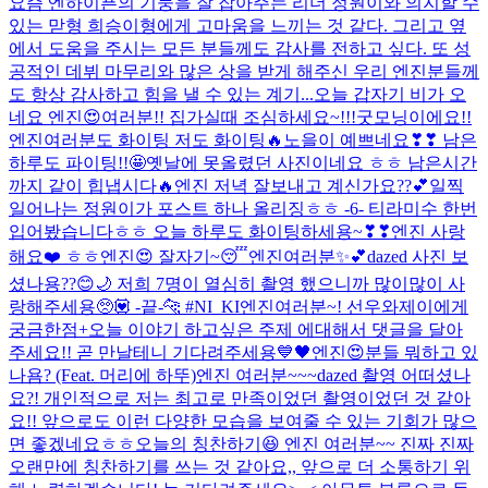
요즘 엔하이픈의 기둥을 잘 잡아주는 리더 정원이와 의지할 수
있는 맏형 희승이형에게 고마움을 느끼는 것 같다. 그리고 옆
에서 도움을 주시는 모든 분들께도 감사를 전하고 싶다. 또 성
공적인 데뷔 마무리와 많은 상을 받게 해주신 우리 엔진분들께
도 항상 감사하고 힘을 낼 수 있는 계기...
오늘 갑자기 비가 오
네요 엔진😍여러분!! 집가실때 조심하세요~!!!
굿모닝이에요!!
엔진여러분도 화이팅 저도 화이팅🔥
노을이 예쁘네요❣❣ 남은
하루도 파이팅!!🤩
옛날에 못올렸던 사진이네요 ㅎㅎ 남은시간
까지 같이 힙냅시다🔥
엔진 저녁 잘보내고 계신가요??💕
일찍
일어나는 정원이가 포스트 하나 올리징ㅎㅎ -6- 티라미수 한번
입어봤습니다ㅎㅎ 오늘 하루도 화이팅하세용~❣❣
엔진 사랑
해요❤️ ㅎㅎ
엔진😍 잘자기~😴
엔진여러분✨💕dazed 사진 보
셨나용??😊🌙 저희 7명이 열심히 촬영 했으니까 많이많이 사
랑해주세용🥺💟 -끝-🐆 #NI_KI
엔진여러분~! 선우와제이에게
궁금한점+오늘 이야기 하고싶은 주제 에대해서 댓글을 달아
주세요!! 곧 만날테니 기다려주세용💙🖤
엔진😍분들 뭐하고 있
나욤? (Feat. 머리에 하뚜)
엔진 여러분~~~dazed 촬영 어떠셨나
요?! 개인적으로 저는 최고로 만족이었던 촬영이었던 것 같아
요!! 앞으로도 이런 다양한 모습을 보여줄 수 있는 기회가 많으
면 좋겠네요ㅎㅎ
오늘의 칭찬하기😆 엔진 여러분~~ 진짜 진짜
오랜만에 칭찬하기를 쓰는 것 같아요,, 앞으로 더 소통하기 위