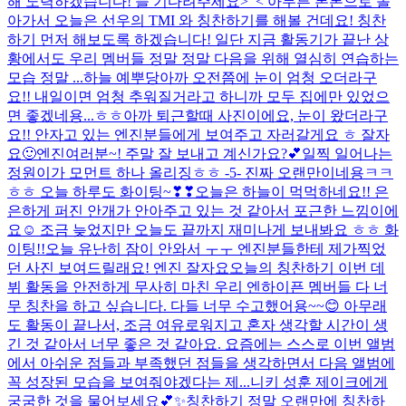
해 노력하겠습니다! 늘 기다려주세요>_< 아무튼 본론으로 돌
아가서 오늘은 선우의 TMI 와 칭찬하기를 해볼 건데요! 칭찬
하기 먼저 해보도록 하겠습니다! 일단 지금 활동기가 끝난 상
황에서도 우리 멤버들 정말 정말 다음을 위해 열심히 연습하는
모습 정말 ...
하늘 예뿌당
아까 오전쯤에 눈이 엄청 오더라구
요!! 내일이면 엄청 추워질거라고 하니까 모두 집에만 있었으
면 좋겠네용...ㅎㅎ
아까 퇴근할때 사진이에요, 눈이 왔더라구
요!! 안자고 있는 엔진분들에게 보여주고 자러갈게요 ㅎ 잘자
요🙂
엔진여러분~! 주말 잘 보내고 계신가요?💕
일찍 일어나는
정원이가 모먼트 하나 올리징ㅎㅎ -5- 진짜 오랜만이네용ㅋㅋ
ㅎㅎ 오늘 하루도 화이팅~❣❣
오늘은 하늘이 먹먹하네요!! 은
은하게 퍼진 안개가 안아주고 있는 것 같아서 포근한 느낌이에
요☺️ 조금 늦었지만 오늘도 끝까지 재미나게 보내봐요 ㅎㅎ 화
이팅!!
오늘 유난히 잠이 안와서 ㅜㅜ 엔진분들한테 제가찍었
던 사진 보여드릴래요! 엔진 잘자요
오늘의 칭찬하기 이번 데
뷔 활동을 안전하게 무사히 마친 우리 엔하이픈 멤버들 다 너
무 칭찬을 하고 싶습니다. 다들 너무 수고했어용~~😊 아무래
도 활동이 끝나서, 조금 여유로워지고 혼자 생각할 시간이 생
긴 것 같아서 너무 좋은 것 같아요. 요즘에는 스스로 이번 앨범
에서 아쉬운 점들과 부족했던 점들을 생각하면서 다음 앨범에
꼭 성장된 모습을 보여줘야겠다는 제...
니키 성훈 제이크에게
궁굼한 것을 물어보세요💕✨
칭찬하기 정말 오랜만에 칭찬하