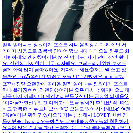
일찍 일어나는 정원이가 포스트 하나 올리징ㅎㅎ -8- 이번 서
가대때 처음으로 초록색 인이어 꼈습니다ㅎㅎ 오늘 하루도 화
이팅하세요 엔진😍여러분!!
엔진 여러분! 자기 전에 잠깐 왔어
요! 신인상 다시한번 너무 감사해요! 보답드리기위해 보여드
릴게 아직 많이 남아있어요, 기다려주세요😎
저는 뭘 쓰고 있
을까요~???🧐✍️
엔진 여러분 오늘 너무 기뻤어요 ㅎㅎ 잘했
죠??☺️
정말 오랜만에 돌아온 일찍 일어나는 정원이가 포스트
하나 올리징ㅎㅎ -7- 엔진😍여러분 요즘 다시 추워지네요... 패
딩을 다시 꺼냅시다!!
엔진여러분들💙신나는 금요일 되세용💙
#이마공개한선우
엔진 여러분~~ 오늘 날씨가 추워요! 꼭! 따뜻
하고 행복한 하루 보내요~~☺️😊 오늘도 많이 사랑해요🥰 🦮
엔
진😍여러분 뭐하구 있어요?? 저는 심심해서 LOVE❣ 한번 만
들어봤습니당ㅎㅎ
오늘하루도 잘보내봐요😚
오늘의 칭찬하기
요즘에 많은 준비들 하고 노력해 주는 우리 멤버들에게 고맙고