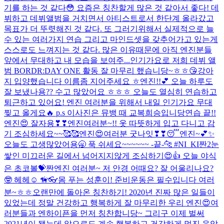
기를 하는 것 같다😳 요즘은 칭찬할게 많은 것 같아서 좋다! 데
뷔하고 데뷔앨범을 거치면서 아티스트로서 한단계 올라갔고
목표가 더 뚜렷해진 것 같다. 또 그러기위해서 실제적으로 늘
수 있는 여러가지 연습 그리고 마인드셋을 갖추어가고 있는게
스스로도 느껴지는 것 같다. 많은 이유때문에 아직 엔진분들
앞에서 무대하고 내 모습을 보여주...
인기가요로 저희 데뷔 앨
범 BORDR:DAY ONE 활동 잘 마무리 했습니당~ㅎㅎ😘
강아
지 입양했습니다 이름좀 지어주세요 ㅎ
엔진!!💕 오늘 하루도
잘 보냈나용?? 수고 많았어요 ㅎㅎㅎ 오늘도 열심히 연습하고
퇴근하고 있어요! 엔진 여러분을 위해서 내일 인기가요 무대
찢고 올게요🔥 p.s 이사진은 뮤뱅 때 교복희승입니당
연습 끝!!
엔진😍 잘자용❣❣
엔진여러분~!! 옷 따뜻하게 입고 다니고 감
기 조심하세요~~🥰🥰
엔진😍여러분 굿나잇❣❣😴
엔진~💕✨
오늘도 고생많았어용🥱 푹 쉬세요~~~~~~ -끝-🐆 #NI_KI
짠2
눈
쌓인 미끄러운 길에서 넘어지지않게 조심하기😍👍 오늘 야식
은 초코볼💝
짠
엔진 여러분~ 저 안경 어때요? 잘 어울리나요?
🤓 헤헤☺️ 🦮👓
몸 푸는 성훈이! 준비운동은 필수입니다 여러
분~ㅎㅎ
오랜만에 돌아온 칭찬하기! 2020년 진짜 많은 일들이
있었는데 정말 건강하고 행복하게 잘 마무리한 우리 엔진😍여
러분들과 엔하이픈을 먼저 칭찬합니당~ 그리구 이제 벌써
2021년이 됐는데 앞으로도 계속 행복하고 건강하게 멋진 음악