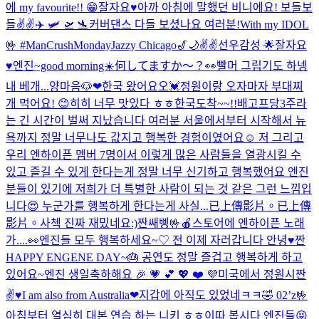
에 my favourite!! 😁
잘자요♥️
아까 아침에 말했던 비니에요! 보들보
들
✌️✌️
✈️ 🛩 🛫 🛬
커버댄스 다들 보셨나요 여러분!
With my IDOL
🤟 #ManCrushMonday
Jazzy Chicago🎷🌙
✌️✌️
선우감성 🌟
잘자요
♥️
엔진~good morning☀️何してますか〜？👀
빨머 그립기도 하넹
내 베개...
양마음🐶
❤︎
한국 왔어요오💓
정원이랑 오자마자 부대찌
개 먹어요! 😊히히 너무 맛있다 ㅎㅎ
한국도착~~!!
배고프당
3주라
는 긴 시간이 벌써 지났습니다 여러분 서울에서부터 시작해서 뉴
욕까지 정말 너무나도 값지고 행복한 경험이였어요☺️ 저 그리고
우리 엔하이픈 멤버 7명이서 이렇게 많은 사람들을 열광시킬 수
있고 즐길 수 있게 한다는게 정말 너무 신기하고 행복했어요 엔진
분들이 있기에 저희가 더 특별한 사람이 되는 것 같은 그런 느낌입
니다😍 누군가를 행복하게 한다는게 사실...
已上傳影片。
已上傳
影片。
사첵 진짜 재밌네요:)
짠
쌔삥🤟
🍎스토어에 엔하이픈 노래
가....👀
엔진들 모두 행복하세요~♡ 전 이제 자러갑니다 안녕♥️
짠
HAPPY ENGENE DAY~🎂 공연도 정말 즐겁고 행복하게 하고
있어요~
엔진 생일축하해요 🎉 💗 💕 💖 ❤️ 💜
미국에서 정원시
짠
✌️♥️
I am also from Australia❤︎
지갑에 아직도 있었네ㅋㅋ🤣 02’z🤟
아침부터 열심히 대본 연습 하는 니키 ㅎㅎ
이따 봅시다 엔진들😝