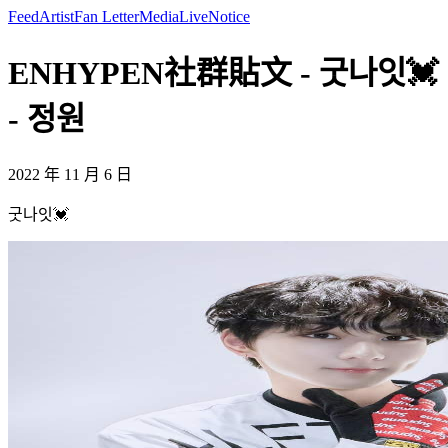
Feed
Artist
Fan Letter
Media
Live
Notice
ENHYPEN社群貼文 - 굿나잇💓
- 정원
2022 年 11 月 6 日
굿나잇💓