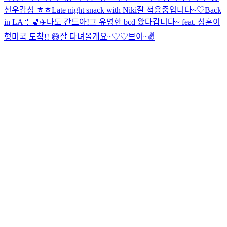
선우감성 ㅎㅎ
Late night snack with Niki
잘 적응중입니다~♡
Back
in LA🤙
💺✈️
나도 간드아!
그 유명한 bcd 왔다갑니다~ feat. 성훈이
형
미국 도착!! 😄
잘 다녀올게요~♡♡
브이~✌️