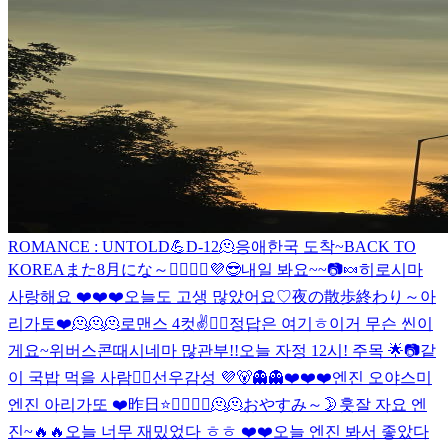
ROMANCE : UNTOLD💪
D-12
🫠
응애
한국 도착~
BACK TO
KOREA
また8月にな～🙋‍♂️🙋‍♂️
💜
😎
내일 봐요~~
📷
🍬
히로시마
사랑해요 ❤️❤️❤️
오늘도 고생 많았어요♡
夜の散歩終わり～
아
리가토❤️
🫠🫠🫠
로맨스 4컷
✌️
🙋‍♂️
정답은 여기ㅎ
이거 무슨 씬이
게요~
위버스콘때
시네마 많관부!!
오늘 자정 12시! 주목 🌟
📷
같
이 국밥 먹을 사람🙋‍♂️
선우감성 💜
🐻
👻👻
❤️❤️❤️엔진 오야스미
엔진 아리가또 ❤️
昨日
⭐️
🤦‍♂️🤦‍♂️🫠🫠
おやすみ～
🌛
훗
잘 자요 엔
진~
🔥🔥
오늘 너무 재밌었다 ㅎㅎ ❤️❤️
오늘 엔진 봐서 좋았다