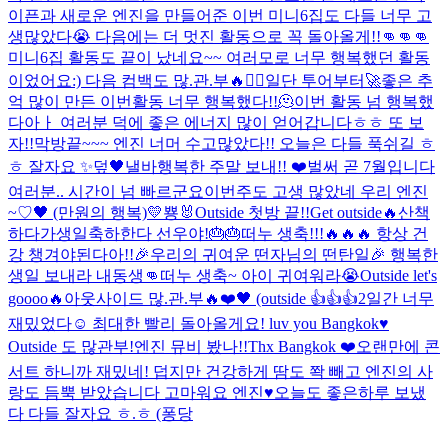
이픈과 새로운 엔진을 만들어준 이번 미니6집도 다들 너무 고
생많았다😭 다음에는 더 멋진 활동으로 꼭 돌아올게!!👊👊👊
미니6집 활동도 끝이 났네요~~ 여러모로 너무 행복했던 활동
이었어요:) 다음 컴백도 많.관.부🔥❤️‍🔥일단 투어부터🚀
좋은 추
억 많이 만든 이번활동 너무 행복했다!!🫠
이번 활동 넘 행복했
다아ㅏ 여러분 덕에 좋은 에너지 많이 얻어갑니다ㅎㅎ 또 보
자!!
막방끝~~~ 엔진 너머 수고많았다!! 오늘은 다들 푹쉬길 ㅎ
ㅎ 잘자요 ✨️
덮
🖤낼바
행복한 주말 보내!! ❤️
벌써 곧 7월입니다
여러분.. 시간이 넘 빠르군요
이번주도 고생 많았네 우리 엔진
~♡
🖤 (만원의 행복)
💛
뿅🐰
Outside 첫방 끝!!
Get outside🔥
산책
하다가
생일축하한다 선우야!🎂🎂
떠누 생축!!!🔥🔥🔥 항상 건
강 챙겨야된다아!!
🎉우리의 귀여운 떤자님의 떤탄일🎉 행복한
생일 보내라 내동생👊
떠누 생축~ 아이 귀여워라😭
Outside let's
goooo🔥
아웃사이드 많.관.부🔥
❤️🖤 (outside 👍👍👍
2일간 너무
재밌었다☺️ 최대한 빨리 돌아올게요! luv you Bangkok♥️
Outside 도 많관부!
엔진 뮤비 봤나!!
Thx Bangkok ❤️
오랜만에 콘
서트 하니까 재밌네! 덥지만 건강하게 땀도 쫙 빼고 엔진의 사
랑도 듬뿍 받았습니다 고마워요 엔진♥️
오늘도 좋은하루 보냈
다 다들 잘자요 ㅎ.ㅎ (퐁당