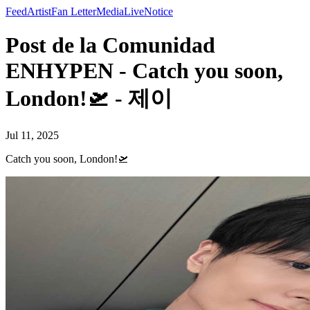
Feed
Artist
Fan Letter
Media
Live
Notice
Post de la Comunidad
ENHYPEN - Catch you soon,
London!🛫 - 제이
Jul 11, 2025
Catch you soon, London!🛫