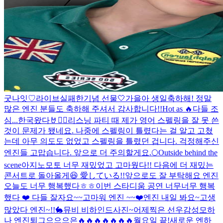
굿나잇♡
라이브실패한기념 선물🤍
가을아 생일축하해! 정말
많은 엔진 분들도 축하해 주셔서 감사합니다!!
Hot as 🔥
다들 조
심...
한국왔다🤘❤️‍🔥
리스닝 파티 때 제가 영어 스펠링을 잘 못 쓴
것이 문제가 됐네요. 나중에 스펠링이 틀렸다는 걸 알고 고쳤
는데 아무 의도도 없었고 스펠링을 틀렸던 겁니다. 걱정해주신
엔진들 고맙습니다. 앞으로 더 주의할게요.
🌕
Outside behind the
scene
아지노모토 너무 재밌었고 고마웠다!! 다음에 더 재밌는
콘서트로 돌아올게😆 愛している!!
앞으로도 잘 부탁해요 엔진
오늘도 너무 행복했다ㅎㅎ
이번 스타디움 공연 너무너무 행복
했다 ❤️ 다들 잘자요~~
고마워 엔진 ~~❤️
엔진 내일 봐요~
고생
많았다 엔진~!!
🐇
뮤비 비하인드사진~
어제찍은 선우감성
모하
나 엔진
퇴그으으으은
🔥🔥🔥🔥🔥🔥🔥
월요일 끝!
새로운 엔하