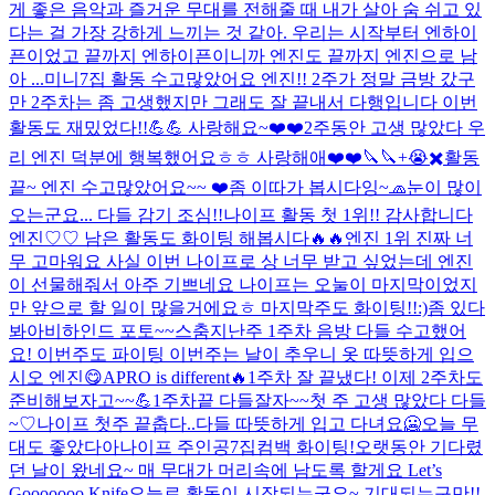
게 좋은 음악과 즐거운 무대를 전해줄 때 내가 살아 숨 쉬고 있
다는 걸 가장 강하게 느끼는 것 같아. 우리는 시작부터 엔하이
픈이었고 끝까지 엔하이픈이니까 엔진도 끝까지 엔진으로 남
아 ...
미니7집 활동 수고많았어요 엔진!! 2주가 정말 금방 갔구
만 2주차는 좀 고생했지만 그래도 잘 끝내서 다행입니다 이번
활동도 재밌었다!!💪💪 사랑해요~❤️❤️
2주동안 고생 많았다 우
리 엔진 덕분에 행복했어요ㅎㅎ 사랑해애❤️❤️
🔪🔪+😭✖️
활동
끝~ 엔진 수고많았어요~~ ❤️
좀 이따가 봅시다잉~
🧢
눈이 많이
오는군요... 다들 감기 조심!!
나이프 활동 첫 1위!! 감사합니다
엔진♡♡ 남은 활동도 화이팅 해봅시다🔥🔥
엔진 1위 진짜 너
무 고마워요 사실 이번 나이프로 상 너무 받고 싶었는데 엔진
이 선물해줘서 아주 기쁘네요 나이프는 오눌이 마지막이었지
만 앞으로 할 일이 많을거에요ㅎ 마지막주도 화이팅!!:)
좀 있다
봐아
비하인드 포토~~
스춤
지난주 1주차 음방 다들 수고했어
요! 이번주도 파이팅 이번주는 날이 추우니 옷 따뜻하게 입으
시오 엔진
😋
APRO is different🔥
1주차 잘 끝냈다! 이제 2주차도
준비해보자고~~💪
1주차끝 다들잘자~~
첫 주 고생 많았다 다들
~♡
나이프 첫주 끝
춥다..다들 따뜻하게 입고 다녀요🥶
오늘 무
대도 좋았다아
나이프 주인공
7집컴백 화이팅!
오랫동안 기다렸
던 날이 왔네요~ 매 무대가 머리속에 남도록 할게요 Let’s
Gooooooo Knife
오늘로 활동이 시작되는군요~ 기대되는구만!!