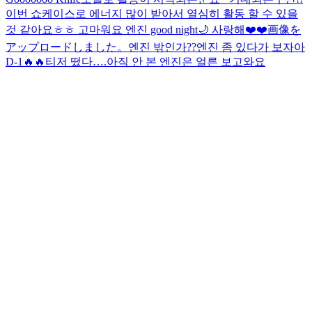
이번 쇼케이스로 에너지 많이 받아서 열심히 활동 할 수 있을
것 같아요ㅎㅎ 고마워요 엔진 good night🌙 사랑해❤️❤️
画像を
アップロードしました。
엔진 밖인가??
엔진 좀 있다가 보자아
D-1🔥🔥
티저 떴다….아직 안 본 엔진은 얼른 보고와요