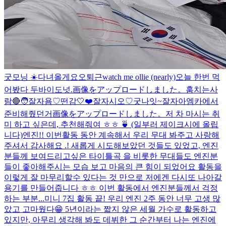
굿모닝 ☀️
다녀올게요오
퇴근
watch me ollie (nearly)
오늘 한번 먹
어봤다 두바이도넛.
画像をアップロードしました。
훔치는사
람🔴
🧑
잘자욤♡
떤감
🤍
❤️
잘자시오♡
굿나잇~
잘자아
엠카에서
준비해줬던거
画像をアップロードしました。
저 차 마시는 취
미 하고 싶은데, 추천해줘여 ㅎㅎ 🍵 (일부러 제이크시에 올립
니다)
엔진!! 이번활동 동안 계속해서 우리 무대 봐주고 사랑해
주셔서 감사해요 .! 새롭게 시도해보았던 것들도 있었고, 엔진
분들께 보여드리고싶은 타이틀곡 을 비롯한 무대들도 엔진분
들이 좋아해주시는 모습 보고 마음의 큰 힘이 되었어요 활동을
이렇게 잘 마무리할수 있다는 것 만으로 저에겐 다시또 나아갈
용기를 만들어줍니다 ㅎㅎ 이번 활동에서 엔진분들께서 걱정
하는 부분...
미니 7집 활동 끝! 우리 엔진 2주 동안 너무 고생 많
았고 고마웠다😁 5년이라는 짧지 않은 세월 가수로 활동하고
있지만, 아무리 생각해 봐도 데뷔한 그 순간부터 나는 엔진에