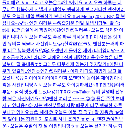
들이에요 ㅎㅎ 그리고 오늘은 24일!!이에요 ㅎㅎ 오늘 하루는 너
무너무 행복하게 지낼거고 내일도 행복하게 보낼거니깐 엔진여러
분도 오늘과 내일 행복하게 보내세요!!
Let Me In (20 CUBE) 잘 보
셨나요~?💕✨ 엔진 여러분~~😘즐거운 연말 보냅시당🌟 -끝-🐆
#NI_KI
연습실에서 찍었어용😃
엔진😍여러분~ 오늘도 상쾌한 아
침입니다ㅎㅎ 오늘 하루도 좋은 하루 되세용❣❣ 이 사진은 렛미
인 뮤비를 찍을때 사진입니닷🤩 (찰칵📸)
오늘도 엔진분들과의 하
루 너무 행복했어요!🥰🥰 오랜만에 돌아온 제이x니키입니당~~ㅎ
ㅎ
조금늦었지만 라디오 때예요 ! 진짜 재밌었어용😚
오늘은 다른
날보다 덜 춥네용❣❣ 그래두 따뜻하게 입는거 잊지말기!!
예쁜 나
무가 있길래..엔진☺️
엔진😍여러분~ 어제 라디오 재밌게 보고 들
으셨나용?? 지이이이이이이이인짜 오랜만에 돌아온 제이형이랑
찍은 사진입니당ㅎㅎ 오늘 하루도 화이팅하세요~❣❣
엔진😍여러
부운~ 점심 맛있게 드셨나용??❣❣
Given-Taken 뮤비 촬영때 선우
랑 찍은 사진이예요~!!🥰
엔진 여러분 ~~~~~😊😍 좋은 주말 보내
시고 있나용? 😊 저는 엔진분들의 사랑 때문에 너무 행복한 하루
보내고 있어요☺️😍 헤헤😊 오늘도 이불 꾹 덮고! 잘 자용😘 🦮
일
찍 일어나는 정원이가 포스트 하나 올리징ㅎㅎ -4- 엔진😍여러부
운~ 오늘은 주말의 첫 날 아침입니당ㅎㅎ 오늘두 활기찬 하루 되