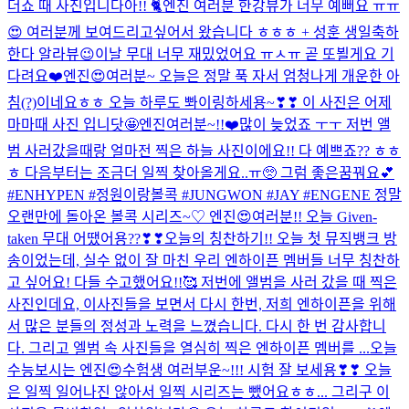
더쇼 때 사진입니다아!! 🐈
엔진 여러분 한강뷰가 너무 예뻐요 ㅠㅠ
😍 여러분께 보여드리고싶어서 왔습니다 ㅎㅎㅎ + 성훈 생일축하
한다 알라뷰😉
이날 무대 너무 재밌었어요 ㅠㅅㅠ 곧 또뵐게요 기
다려요❤️
엔진😍여러분~ 오늘은 정말 푹 자서 엄청나게 개운한 아
침(?)이네요ㅎㅎ 오늘 하루도 뽜이링하세용~❣❣ 이 사진은 어제
마마때 사진 입니닷🤩
엔진여러분~!!❤️많이 늦었죠 ㅜㅜ 저번 앨
범 사러갔을때랑 얼마전 찍은 하늘 사진이에요!! 다 예쁘죠?? ㅎㅎ
ㅎ 다음부터는 조금더 일찍 찾아올게요..ㅠ🥺 그럼 좋은꿈꿔요💕
#ENHYPEN #정원이랑볼콕 #JUNGWON #JAY #ENGENE 정말
오랜만에 돌아온 볼콕 시리즈~♡ 엔진😍여러분!! 오늘 Given-
taken 무대 어땠어용??❣❣
오늘의 칭찬하기!! 오늘 첫 뮤직뱅크 방
송이었는데, 실수 없이 잘 마친 우리 엔하이픈 멤버들 너무 칭찬하
고 싶어요! 다들 수고했어요!!🥰 저번에 앨범을 사러 갔을 때 찍은
사진인데요, 이사진들을 보면서 다시 한번, 저희 엔하이픈을 위해
서 많은 분들의 정성과 노력을 느꼈습니다. 다시 한 번 감사합니
다. 그리고 엘범 속 사진들을 열심히 찍은 엔하이픈 멤버를 ...
오늘
수능보시는 엔진😍수험생 여러부운~!!! 시험 잘 보세용❣❣ 오늘
은 일찍 일어나진 않아서 일찍 시리즈는 뺐어요ㅎㅎ... 그리구 이