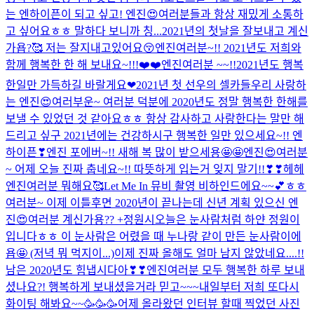
는 엔하이픈이 되고 싶고! 엔진😍여러분들과 항상 재밌게 소통하
고 싶어요ㅎㅎ 말하다 보니까 칭...
2021년의 첫날을 잘보내고 계신
가욥?🥰 저는 잘지내고있어요😚
엔진여러분~!! 2021년도 저희와
함께 행복한 한 해 보내요~!!!❤️❤️
엔진여러분 ~~!!2021년도 행복
한일만 가득하길 바랄게요❤2021년 첫 선우의 셀카들
우리 사랑하
는 엔진😍여러부운~ 여러분 덕분에 2020년도 정말 행복한 한해를
보낼 수 있었던 것 같아요ㅎㅎ 항상 감사하고 사랑한다는 말만 해
드리고 싶구 2021년에는 건강하시구 행복한 일만 있으세요~!! 엔
하이픈❣엔진 포에버~!! 새해 복 많이 받으세용🤩🤩
엔진😍여러분
~ 어제 오늘 진짜 춥네요~!! 따뜻하게 입는거 잊지 말기!!❣❣
헤헤
엔진여러분 뭐해요🥰
Let Me In 뮤비 촬영 비하인드에요~~💕ㅎㅎ
여러분~ 이제 이틀후면 2020년이 끝나는데 신년 계획 있으신 엔
진😍여러분 계신가용?? +정원시
오늘은 눈사람처럼 하얀 정원이
입니다ㅎㅎ 이 눈사람은 어렸을 때 누나랑 같이 만든 눈사람이에
욥🤩 (저녁 뭐 먹지이...)
이제 진짜 올해도 얼마 남지 않았네요....!!
남은 2020년도 힘냅시다아❣❣
엔진여러분 모두 행복한 하루 보내
셨나요?! 행복하게 보내셨을거라 믿고~~~내일부터 저희 또다시
화이팅 해봐요~~🥳🥳🥳
어제 올라왔던 인터뷰 할때 찍었던 사진