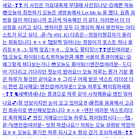
세요~❣❣ 이 사진은 가요대축제 무대때 사진입니닷 ​🙃
예쁜 하늘
😎
오늘의 칭찬하기 오늘은 생방송에서 Let Me In 을 했다. 요즘 음
방을 많이 하다보니까 조금씩 익숙해진 거 같다. 이러면서 더 더
성장을 시키고 싶다. 엔하이픈 모두 다 열심히 해서 발전하는 아티
스트가 되고 싶다. -끝-🐆 #NI_KI 다음은->정원이형
갑자기 올리
는 희둥입니다 ㅎㅅㅎ 🥰
일찍 일어나는 정원이가 포스트 하나 올
리징ㅎㅎ -3- 일찍 맞죠?ㅎㅎ... 오늘도 홧티잉!!!❣❣
엔진여러분~
🥰 오늘도 파이팅!!💪💪
밤하늘만큼 예쁜 서울의 풍경이에요! 😲
왜그렇게 쳐다보는거니 😳
오늘도 화이팅!!!
엔진😍여러분~ 드디
어 기다리고 기다리던 첫눈이 왔어요!!! 오늘 하루는 뭔가 기분 좋
은 하루가 될것만 같아요ㅎㅎ 그리구 어제 받은 넥스트 리더상 다
시 한번 감사해요! 엔진😍여러부운!! 오늘 하루도 뽜이링하세용
~❣❣ 🐈
새벽냄새나는 풍경으로 하루 같이 시작해용🥱 엔진 일어
나요💕(잘 안보이지만 눈이 오고 있어요🥛)
물컵을 응용해서 고급
진 희승이로 변신해보았습니다 ㅎㅅㅎ +엔진 여러분 넥스트리더
상 축하해요💕 엔진 거예요!!!!
오늘 하루도 파이팅합시다~~~🥰 -
끝-🐆
엔진😍여러분~ 맛점 하셨나요?? 저희는 오늘 설렁탕 먹었어
요ㅎㅎ 오늘도 활기찬 하루 되시고ㅎ 항상 감기 조심하세용~❣❣