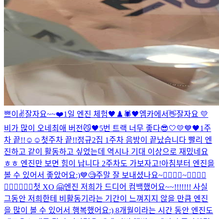
쁘이✌️
잘자요~~
❤️
1일 엔진 체험
🖤♟️🕷
🖤
엠카에서👋
잘자요 💛
비가 많이 오네
최애 버전
😼🖤
5번 트랙 너무 좋다
😎
🤍💛💙🖤
1주
차 끝!!☺️☺️
첫주차 끝!!
정규2집 1주차 음방이 끝났습니다 빨리 엔
진하고 같이 활동하고 싶었는데 역시나 기대 이상으로 재밌네요
ㅎㅎ 엔진만 보면 힘이 납니다 2주차도 가보자고!
아침부터 엔진을
볼 수 있어서 좋았어요:)
💙
🧐
주말 잘 보내셨나요~
🙅‍♂️🙆‍♂️~🙆‍♂️🙆‍♂️
🙆‍♂️🙆‍♂️🙆‍♂️
첫 XO 🤗
엔진 저희가 드디어 컴백했어요~~!!!!!!! 사실
그동안 저희한테 비활동기라는 기간이 느껴지지 않을 만큼 엔진
을 많이 볼 수 있어서 행복했어요:) 8개월이라는 시간 동안 엔진도