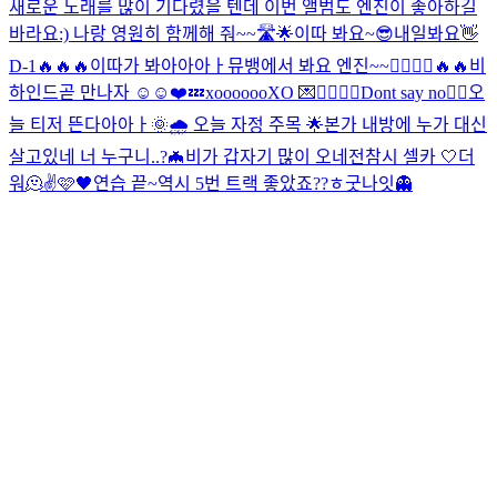
새로운 노래를 많이 기다렸을 텐데 이번 앨범도 엔진이 좋아하길
바라요:) 나랑 영원히 함께해 줘~~🛣🌟
이따 봐요~😎
내일봐요👋
D-1🔥🔥🔥
이따가 봐아아아ㅏ
뮤뱅에서 봐요 엔진~~🙋‍♂️🙋‍♂️
🔥🔥
비
하인드
곧 만나자 ☺️☺️❤️
💤
xoooooo
XO 💌
🙅‍♂️🙆‍♂️
Dont say no🙂‍↔️
오
늘 티저 뜬다아아ㅏ
🌞🌧 오늘 자정 주목 🌟
본가 내방에 누가 대신
살고있네 너 누구니..?
🦇
비가 갑자기 많이 오네
전참시 셀카 🤍
더
워🫠
✌️
🩷🖤
연습 끝~
역시 5번 트랙 좋았죠??ㅎ
굿나잇
👻