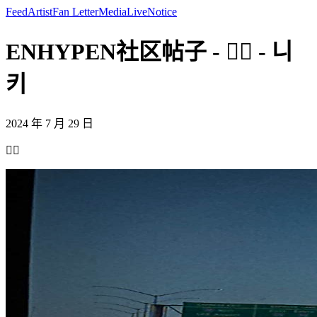
Feed
Artist
Fan Letter
Media
Live
Notice
ENHYPEN社区帖子 - ❤️‍🔥 - 니
키
2024 年 7 月 29 日
❤️‍🔥