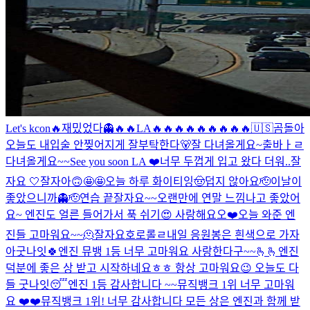
Let's kcon🔥
재밌었다👻
🔥🔥
LA🔥🔥🔥🔥🔥🔥🔥🔥🔥
🇺🇸
곰돌아
오늘도 내입술 안찢어지게 잘부탁한다🐻
잘 다녀올게요~
출바ㅏㄹ
다녀올게요~~
See you soon LA ❤️
너무 두껍게 입고 왔다 더워..
잘
자요 🤍
잘자아
🙃
🤩🤩
오늘 하루 화이티잉
🤠
덥지 않아요
🫡
이날이
좋았으니까👻
🫡
연습 끝
잘자요~~
오랜만에 연말 느낌나고 좋았어
요~ 엔진도 얼른 들어가서 푹 쉬기😍 사랑해요오❤️
오늘 와준 엔
진들 고마워요~~🫠
잘자요호로롤ㄹ
내일 응원봉은 흰색으로 가자
아
굿나잇🍀
엔진 뮤뱅 1등 너무 고마워요 사랑한다구~~🫰🫰
엔진
덕분에 좋은 상 받고 시작하네요ㅎㅎ 항상 고마워요😉 오늘도 다
들 굿나잇😴
엔진 1등 감사합니다 ~~
뮤직뱅크 1위 너무 고마워
요 ❤️❤️
뮤직뱅크 1위! 너무 감사합니다 모든 상은 엔진과 함께 받