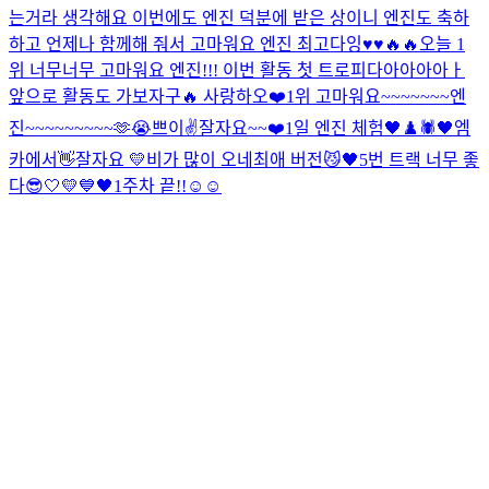
는거라 생각해요 이번에도 엔진 덕분에 받은 상이니 엔진도 축하
하고 언제나 함께해 줘서 고마워요 엔진 최고다잉♥️♥️🔥🔥
오늘 1
위 너무너무 고마워요 엔진!!! 이번 활동 첫 트로피다아아아아ㅏ
앞으로 활동도 가보자구🔥 사랑하오❤️
1위 고마워요~~~~~~~엔
진~~~~~~~~~🫶😭
쁘이✌️
잘자요~~
❤️
1일 엔진 체험
🖤♟️🕷
🖤
엠
카에서👋
잘자요 💛
비가 많이 오네
최애 버전
😼🖤
5번 트랙 너무 좋
다
😎
🤍💛💙🖤
1주차 끝!!☺️☺️