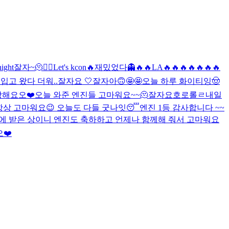
ight
잘자~
🫠
❤️‍🔥
Let's kcon🔥
재밌었다👻
🔥🔥
LA🔥🔥🔥🔥🔥🔥🔥
입고 왔다 더워..
잘자요 🤍
잘자아
🙃
🤩🤩
오늘 하루 화이티잉
🤠
랑해요오❤️
오늘 와준 엔진들 고마워요~~🫠
잘자요호로롤ㄹ
내일
항상 고마워요😉 오늘도 다들 굿나잇😴
엔진 1등 감사합니다 ~~
분에 받은 상이니 엔진도 축하하고 언제나 함께해 줘서 고마워요
❤️