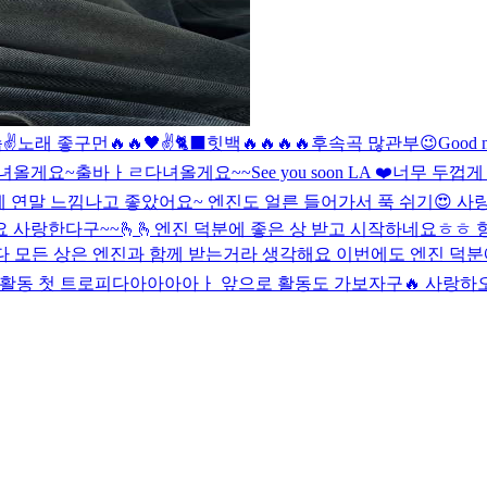
✌️
노래 좋구먼🔥🔥
🖤
✌️
🐈‍⬛
힛백🔥🔥🔥🔥
후속곡 많관부😉
Good n
다녀올게요~
출바ㅏㄹ
다녀올게요~~
See you soon LA ❤️
너무 두껍게 
 연말 느낌나고 좋았어요~ 엔진도 얼른 들어가서 푹 쉬기😍 사
 사랑한다구~~🫰🫰
엔진 덕분에 좋은 상 받고 시작하네요ㅎㅎ 
다 모든 상은 엔진과 함께 받는거라 생각해요 이번에도 엔진 덕
번 활동 첫 트로피다아아아아ㅏ 앞으로 활동도 가보자구🔥 사랑하오