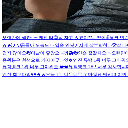
오랜만에 셀카~~~
엔진 타
😍
잘 자고 있겠지??....
쁘이✌️
윙크 연습
🔥🔥
🇺🇸
곰돌아 오늘도 내입술 안찢어지게 잘부탁한다🐻
잘 
덥지 않아요
🫡
이날이 좋았으니까👻
🫡
연습 끝
잘자요~~
오랜만에
응원봉은 흰색으로 가자아
굿나잇🍀
엔진 뮤뱅 1등 너무 고마워요
뮤직뱅크 1위 너무 고마워요 ❤️❤️
뮤직뱅크 1위! 너무 감사합니
엔진 최고다잉♥️♥️🔥🔥
오늘 1위 너무너무 고마워요 엔진!!! 이