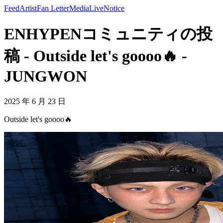
Feed
Artist
Fan Letter
Media
Live
Notice
ENHYPENコミュニティの投
稿 - Outside let's goooo🔥 -
JUNGWON
2025 年 6 月 23 日
Outside let's goooo🔥