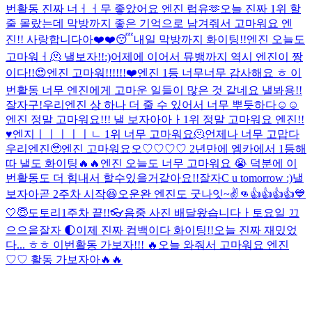
번활동 진짜 너ㅓㅓ무 좋았어요 엔진 럽유🫶
오늘 진짜 1위 할
줄 몰랐는데 막방까지 좋은 기억으로 남겨줘서 고마워요 엔
진!! 사랑합니다아❤️❤️
😴
내일 막방까지 화이팅!!
엔진 오늘도
고마워ㅓ🫠 낼보자!!:)
어제에 이어서 뮤뱅까지 역시 엔진이 짱
이다!!😍
엔진 고마워!!!!!!❤️
엔진 1등 너무너무 감사해요 ㅎ 이
번활동 너무 엔진에게 고마운 일들이 많은 것 같네요 낼봐용!!
잘자구!
우리엔진 상 하나 더 줄 수 있어서 너무 뿌듯하다☺️☺️
엔진 정말 고마워요!!! 낼 보자아아ㅏ
1위 정말 고마워요 엔진!!
♥️
엔지ㅣㅣㅣㅣㅣㄴ 1위 너무 고마워요🫠
언제나 너무 고맙다
우리엔진🥹
엔진 고마워요오♡♡♡♡ 2년만에 엠카에서 1등해
따 낼도 화이팅🔥🔥
엔진 오늘도 너무 고마워요 😭 덕분에 이
번활동도 더 힘내서 할수있을거같아요!!
잘자
C u tomorrow :)
낼
보자아
곧 2주차 시작😆
오운완 엔진도 굿나잇~
✌️👊
👍👍👍👍
💙
🤍😇
도토리
1주차 끝!!
👓
음중 사진 배달왔습니다ㅏ
토요일 끄
으으읕
잘자 🌓
이제 진짜 컴백이다 화이팅!!
오늘 진짜 재밌었
다... ㅎㅎ 이번활동 가보자!!! 🔥
오늘 와줘서 고마워요 엔진
♡♡ 활동 가보자아🔥🔥