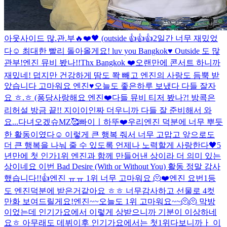
아웃사이드 많.관.부🔥
❤️🖤 (outside 👍👍👍
2일간 너무 재밌었
다☺️ 최대한 빨리 돌아올게요! luv you Bangkok♥️ Outside 도 많
관부!
엔진 뮤비 봤나!!
Thx Bangkok ❤️
오랜만에 콘서트 하니까
재밌네! 덥지만 건강하게 땀도 쫙 빼고 엔진의 사랑도 듬뿍 받
았습니다 고마워요 엔진♥️
오늘도 좋은하루 보냈다 다들 잘자
요 ㅎ.ㅎ (퐁당
사랑해요 엔진❤️
다들 뮤비 티저 봤나?! 방콕은
리허설 방금 끝!! 지이이인짜 더우니까 다들 잘 준비해서 와
요...
다녀오겠슈
MZ
🥰
빠이ㅣ
하뚜❤️
우리엔진 덕분에 너무 뿌듯
한 활동이였다☺️ 이렇게 큰 행복 줘서 너무 고맙고 앞으로도
더 큰 행복을 나눠 줄 수 있도록 언제나 노력할게 사랑한다🖤
5
년만에 첫 인가1위 엔진과 함께 만들어낸 상이라 더 의미 있는
상이네요 이번 Bad Desire (With or Without You) 활동 정말 감사
했습니다!!👍
엔진 ㅠㅠ 1위 너무 고마워요 🫠❤️
엔진 요번1등
도 엔진덕분에 받은거같아요 ㅎㅎ 너무감사하고 선물로 4컷
만화 보여드릴게요!
엔진~~오늘도 1위 고마워요~~🫠🫠 막방
이었는데 인기가요에서 이렇게 상받으니까 기분이 이상하네
요ㅎ 아무래도 데뷔이후 인기가요에서는 첫1위다보니까ㅏ 이