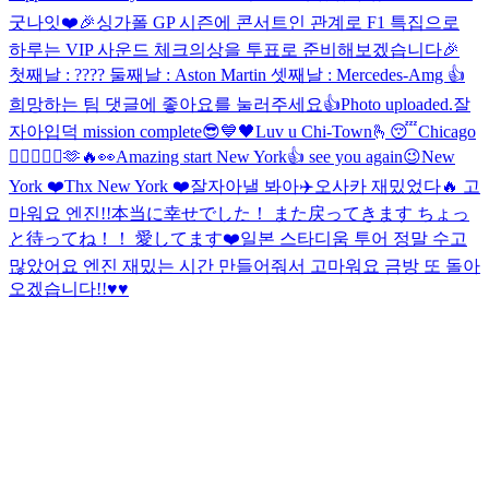
굿나잇❤️
🎉싱가폴 GP 시즌에 콘서트인 관계로 F1 특집으로
하루는 VIP 사운드 체크의상을 투표로 준비해보겠습니다🎉
첫째날 : ???? 둘째날 : Aston Martin 셋째날 : Mercedes-Amg 👍
희망하는 팀 댓글에 좋아요를 눌러주세요👍
Photo uploaded.
잘
자아
입덕 mission complete😎
💙
🖤
Luv u Chi-Town🫰
😴
Chicago
❤️‍🔥🤘🙂‍↕️🫶🔥👀
Amazing start New York👍 see you again😉
New
York ❤️
Thx New York ❤️
잘자아
낼 봐아
✈️
오사카 재밌었다🔥 고
마워요 엔진!!
本当に幸せでした！ また戻ってきます ちょっ
と待ってね！！ 愛してます❤️
일본 스타디움 투어 정말 수고
많았어요 엔진 재밌는 시간 만들어줘서 고마워요 금방 또 돌아
오겠습니다!!♥️♥️