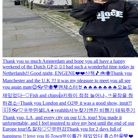
Thank you so much Amsterdam and hope you all have a happy
weekend of the Dutch GP☺️☺️
I had such a wonderful time today in
Netherlands!! Good night, ENGENE❤️❤️
산책🎵
🚲🐝
Thank you
Manchester and the U.K !!! it was my pleasure to meet you all see
you again mate😉
👓
💛🐝🖤
맨체스터🤘🔥🔥🔥🔥🔥🔥🔥
오늘도
재밌었다~♡
Fish and chips👍
키링이 점점 늘어나,,ㅋ
꿀잠을 청
하겠소~
Thank you London and O2🫶 it was a good show, innit?!
🇬🇧👓
🤍
🌞
🫶
떤셀
LA☀️
yeahhh
서누찾기
엔진 비행기 태워주기
Thank you, LA, and every city on our U.S. tour! You made it
unforgettable, and I feel inspired to give my best until the end of our
Europe tour!💪
잘자♡
🤍
🫶
떤감
Thank you for 2 days full of
happiness !! love you H-Town🫶
이틀간 재밌었다 휴스턴🤩
🤎
❤️