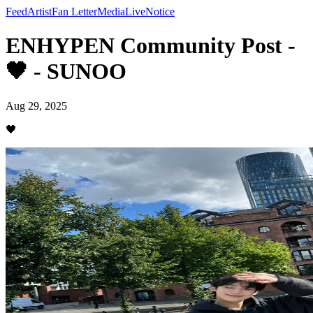
Feed
Artist
Fan Letter
Media
Live
Notice
ENHYPEN Community Post -
🖤 - SUNOO
Aug 29, 2025
🖤