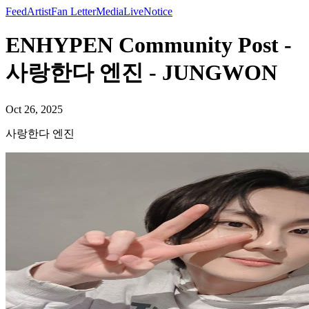
Feed
Artist
Fan Letter
Media
Live
Notice
ENHYPEN Community Post -
사랑한다 엔진 - JUNGWON
Oct 26, 2025
사랑한다 엔진