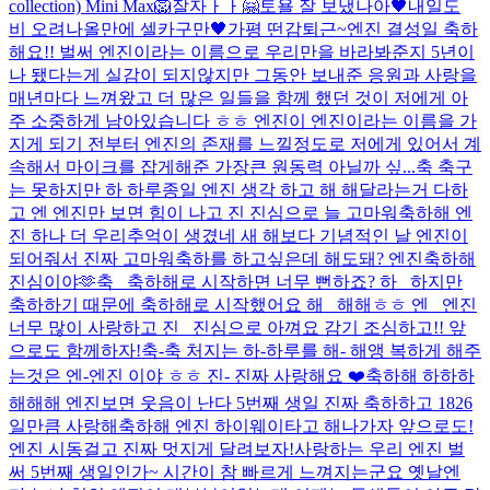
collection) Mini Max🦁
잘자ㅏㅏ
🤗
토욜 잘 보냈나아
🖤
내일도
비 오려나
올만에 셀카구만🖤
가평 떤감
퇴근~
엔진 결성일 축하
해요!! 벌써 엔진이라는 이름으로 우리만을 바라봐준지 5년이
나 됐다는게 실감이 되지않지만 그동안 보내준 응원과 사랑을
매년마다 느껴왔고 더 많은 일들을 함께 했던 것이 저에게 아
주 소중하게 남아있습니다 ㅎㅎ 엔진이 엔진이라는 이름을 가
지게 되기 전부터 엔진의 존재를 느낄정도로 저에게 있어서 계
속해서 마이크를 잡게해준 가장큰 원동력 아닐까 싶...
축 축구
는 못하지만 하 하루종일 엔진 생각 하고 해 해달라는거 다하
고 엔 엔진만 보면 힘이 나고 진 진심으로 늘 고마워
축하해 엔
진 하나 더 우리추억이 생겼네 새 해보다 기념적인 날 엔진이
되어줘서 진짜 고마워
축하를 하고싶은데 해도돼? 엔진축하해
진심이야🫶
축_ 축하해로 시작하면 너무 뻔하죠? 하_ 하지만
축하하기 때문에 축하해로 시작했어요 해_ 해해ㅎㅎ 엔_ 엔진
너무 많이 사랑하고 진_ 진심으로 아껴요 감기 조심하고!! 앞
으로도 함께하자!
축-축 처지는 하-하루를 해- 해앵 복하게 해주
는것은 엔-엔진 이야 ㅎㅎ 진- 진짜 사랑해요 ❤️
축하해 하하하
해해해 엔진보면 웃음이 난다 5번째 생일 진짜 축하하고 1826
일만큼 사랑해
축하해 엔진 하이웨이타고 해나가자 앞으로도!
엔진 시동걸고 진짜 멋지게 달려보자!
사랑하는 우리 엔진 벌
써 5번째 생일인가~ 시간이 참 빠르게 느껴지는군요 옛날엔