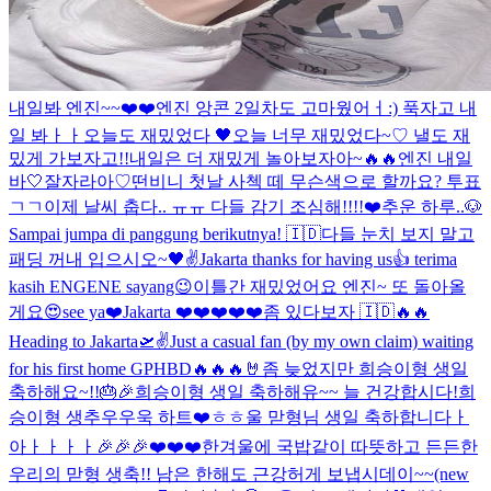
내일봐 엔진~~❤️❤️
엔진 앙콘 2일차도 고마웠어ㅓ:) 푹자고 내
일 봐ㅏㅏ
오늘도 재밌었다 🖤
오늘 너무 재밌었다~♡ 낼도 재
밌게 가보자고!!
내일은 더 재밌게 놀아보자아~🔥🔥
엔진 내일
바🤍
잘자라아♡
떤비니 첫날 사첵 떼 무슨색으로 할까요? 투표
ㄱㄱ
이제 날씨 춥다.. ㅠㅠ 다들 감기 조심해!!!!❤️
추운 하루..
🐶
Sampai jumpa di panggung berikutnya! 🇮🇩
다들 눈치 보지 말고
패딩 꺼내 입으시오~
🖤✌️
Jakarta thanks for having us👍 terima
kasih ENGENE sayang😉
이틀간 재밌었어요 엔진~ 또 돌아올
게요😍
see ya❤️
Jakarta ❤️❤️❤️❤️❤️
좀 있다보자 🇮🇩🔥🔥
Heading to Jakarta🛫
✌️
Just a casual fan (by my own claim) waiting
for his first home GP
HBD🔥🔥🔥🤘
좀 늦었지만 희승이형 생일
축하해요~!!🎂🎉
희승이형 생일 축하해유~~ 늘 건강합시다!
희
승이형 생추우우욱 하트❤️ㅎㅎ
울 맏형님 생일 축하합니다ㅏ
아ㅏㅏㅏㅏ🎉🎉🎉❤️❤️❤️
한겨울에 국밥같이 따뜻하고 든든한
우리의 맏형 생축!! 남은 한해도 근강허게 보냅시데이~~
(new