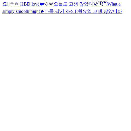
요! ㅎㅎ HBD love❤️
🤍👀
오늘도 고생 많았다🐻
🇮🇹
What a
simply smooth night
🔥
다들 감기 조심!!
월요일 고생 많았다아