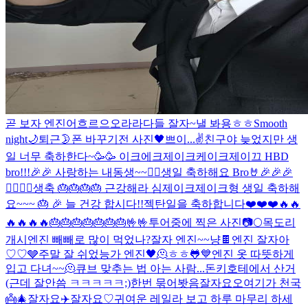
곧 보자 엔진
어흐르으오라라
다들 잘자~
낼 봐용
ㅎㅎ
Smooth
night🌙
퇴근
🌛
폰 바꾸기전 사진
🖤
쁘이...✌️
친구야 늦었지만 생
일 너무 축하한다~🥳🥳 이크에크제이크케이크
제이끄 HBD
bro!!!🎉🎉 사랑하는 내동생~~❤️‍🔥
생일 축하해요 Bro🤘🎉🎉🎉
❤️‍🔥❤️‍🔥
생축 🎂🎂🎂🎂 근강해라 심제이크
제이크형 생일 축하해
요~~~ 🎂 🎉 늘 건강 합시다!!
젝탄일을 축하합니다❤️❤️❤️🔥🔥
🔥🔥🔥🔥🎂🎂🎂🎂🎂🎂🎂🤟🤟
투어중에 찍은 사진📷
🌕
목도리
개시
엔진 빼빼로 많이 먹었나?
잘자 엔진~~
냥
🍫
엔진 잘자아
♡♡
🩶
주말 잘 쉬었능가 엔진
🖤
🫠
ㅎㅎ
🐸
💙
엔진 옷 따뜻하게
입고 다녀~~🫠
큐브 맞추는 법 아는 사람...
돈키호테에서 산거
(근데 잘안씀 ㅋㅋㅋㅋㅋ;)
한번 묶어봣음
잘자요오
여기가 천국
👼
🎄
잘자요
✈️
잘자요♡
귀여운 레일라 보고 하루 마무리 하세