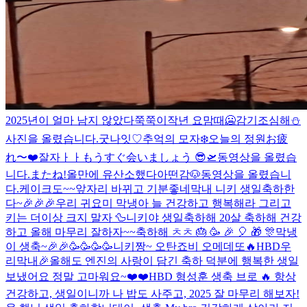
2025년이 얼마 남지 않았다
쭉쭉이
작년 요맘때
🥶
감기조심해⛄️
사진을 올렸습니다.
굿나잇♡
추억의 모자
❄️
오늘의 정원
お疲
れ〜
❤️
잘자ㅏㅏ
もうすぐ会いましょう 😎🛫
동영상을 올렸습
니다.
またね!
올만에 유산소했다아
떤감
🐶
동영상을 올렸습니
다.
케이크도~~
앞자리 바뀌고 기분좋네
막내 니키 생일축하한
다~🎉🎉🎉
우리 귀요미 막냉아 늘 건강하고 행복해라 그리고
키는 더이상 크지 말자 🦆
니키야 생일축하해 20살 축하해 건강
하고 올해 마무리 잘하자~~축하해 ㅊㅊ 🎂 🥳 🎉 🎈 🎁 🎊
막냉
이 생축~🎉🎉🥳🥳🥳🥳
니키짱~ 오탄죠비 오메데또🔥
HBD우
리막내🎉
올해도 엔진의 사랑이 담긴 축하 덕분에 행복한 생일
보냈어요 정말 고마워요~❤️❤️
HBD 형
성훈 생축 브로 🔥 항상
건강하고, 생일이니까 나 밥도 사주고, 2025 잘 마무리 해보자!