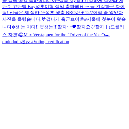
울 행님 생일 축하합니데이~
생축 My bro 건강하게 살아라 저
탄수 고단백 Boy
성훈이형 생일 축하해요~~ 늘 건강하구 화이
팅! 선물은 제 셀카 ^^
성훈 생축 BRO🎉🎉
12/7
이럴 줄 알았다
사진을 올렸습니다.
💙
겁나게 춥군
쁘이✌️
❄️
서울에 첫눈이 왔습
니다❄️
첫 눈 이다!! ☃️
첫눈!!!
잘자~~🖤
잘자요♡
잘자ㅏ(드셀리
스 자켓)
😊
Max Verstappen for the "Driver of the Year"🏎
dudududu🦁🎶 #Voting_certification