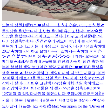
오늘의 정원
お疲れ〜
❤️
잘자ㅏㅏ
もうすぐ会いましょう 😎🛫
동영상을 올렸습니다.
またね!
올만에 유산소했다아
떤감
🐶
동
영상을 올렸습니다.
케이크도~~
앞자리 바뀌고 기분좋네
막내
니키 생일축하한다~🎉🎉🎉
우리 귀요미 막냉아 늘 건강하고
행복해라 그리고 키는 더이상 크지 말자 🦆
니키야 생일축하해
20살 축하해 건강하고 올해 마무리 잘하자~~축하해 ㅊㅊ 🎂
🥳 🎉 🎈 🎁 🎊
막냉이 생축~🎉🎉🥳🥳🥳🥳
니키짱~ 오탄죠비 오
메데또🔥
HBD우리막내🎉
올해도 엔진의 사랑이 담긴 축하 덕
분에 행복한 생일 보냈어요 정말 고마워요~❤️❤️
HBD 형
성훈
생축 브로 🔥 항상 건강하고, 생일이니까 나 밥도 사주고, 2025
잘 마무리 해보자!
울 행님 생일 축하합니데이~
생축 My bro 건
강하게 살아라 저탄수 고단백 Boy
성훈이형 생일 축하해요~~
늘 건강하구 화이팅! 선물은 제 셀카 ^^
성훈 생축 BRO🎉🎉
12/7
이럴 줄 알았다
사진을 올렸습니다.
💙
겁나게 춥군
쁘이✌️
❄️
서울에 첫눈이 왔습니다❄️
첫 눈 이다!! ☃️
첫눈!!!
잘자~~🖤
잘자
요♡
잘자ㅏ(드셀리스 자켓)
😊
Max Verstappen for the "Driver of