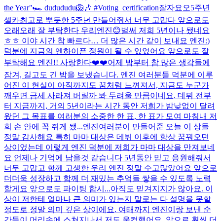
the Year"🏎 dudududu🦁🎶 #Voting_certification
잘자요오
5주년
셀카
최고로 뿌듯한 5주년 만들어줘서 너무 고맙다 앞으로도
오래오래 잘 부탁한다 우리엔진😊
벌써 저희 5년이나 됐네요
ㅎㅎ 이야 시간 참 빠르다… 더 많은 시간 같이 보내요 엔진:)
덕분에 지금의 엔하이픈 정원이 될 수 있었어요 앞으로도 잘
부탁해요 엔진!! 사랑한다❤️❤️
어제 밤부터 참 많은 생각들에
잠겨, 길고도 긴 밤을 보냈습니다. 엔진 여러분들 덕분에 이루
어진 이 현실이 아직까지도 꿈처럼 느껴져서, 지금도 누군가
깨우면 금세 사라져 버릴까 봐 두려울 만큼이네요. 데뷔 전부
터 지금까지, 거의 5년이라는 시간 동안 저희가 밤낮없이 달려
왔던 그 목표를 여러분의 소중한 한 표, 한 표가 모여 마침내 저
희 손 안에 꼭 쥐게 됐...
엔진여러분이 만들어준 오늘 이 상들
정말 감사해요 특히 마마 대상은 데뷔 이후에 항상 꿈꿔오던
상이었는데 이렇게 엔진 덕분에 저희가 마마 대상을 만져보네
요 언제나 기억에 남을것 같습니다 5년동안 믿고 응원해줘서
너무 고맙고 함께 고생한 우리 엔진 정말 수고많았어요 앞으로
더더욱 성장하고 함께 더 재밌는 추억들 쌓을 수 있도록 노력
할게요 앞으로도 파이팅 합시...
아직도 믿겨지지가 않아요. 이
상이 저한테 얼마나 큰 의미가 있는지 말로는 다 설명을 못할
정도로 정말 의미 깊은 상이에요. 여태까지 엔진이랑 보낸 순
간들이 머리속에 스쳐지나서 저도 울컥했어요. 앞으로 훨씬 더