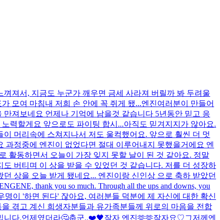
느껴져서, 지금도 누군가 깨우면 금세 사라져 버릴까 봐 두려울
모여 마침내 저희 손 안에 꼭 쥐게 됐...
엔진여러분이 만들어
을 만져보네요 언제나 기억에 남을것 같습니다 5년동안 믿고 응
노력할게요 앞으로도 파이팅 합시...
아직도 믿겨지지가 않아요.
들이 머리속에 스쳐지나서 저도 울컥했어요. 앞으로 훨씬 더 멋
워요 과정중에 엔진이 없었다면 절대 이루어내지 못했을거에요 엔
로 활동하면서 오늘이 가장 잊지 못할 날이 된 것 같아요. 정말
도 버티며 이 상을 받을 수 있었던 것 같습니다. 저를 더 성장하
꿔왔던 상을 오늘 받게 됐네요... 엔진이랑 신인상 으로 축하 받았던
 so much. Through all the ups and downs, you
명이 '하면 된다' 잖아요, 여러분들 덕분에 제 자신에 대한 확신
통을 겪고 계신 희생자분들과 유가족분들께 위로의 마음을 전합
빕니다.
언제였더라🤔
춥군..
❤️
🖤
잘자 엔진🫶🫶
잘자요♡
그저께엔