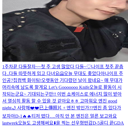
1주차끝 다들잘자~~
첫 주 고생 많았다 다들~♡
나이프 첫주 끝
춥
다..다들 따뜻하게 입고 다녀요🥶
오늘 무대도 좋았다아
나이프 주
인공
7집컴백 화이팅!
오랫동안 기다렸던 날이 왔네요~ 매 무대가
머리속에 남도록 할게요 Let’s Gooooooo Knife
오늘로 활동이 시
작되는군요~ 기대되는구만!! 이번 쇼케이스로 에너지 많이 받아
서 열심히 활동 할 수 있을 것 같아요ㅎㅎ 고마워요 엔진 good
night🌙 사랑해❤️❤️
已上傳照片。
엔진 밖인가??
엔진 좀 있다가
보자아
D-1🔥🔥
티저 떴다….아직 안 본 엔진은 얼른 보고와요
lastweek
오늘도 고생해써요
⬇️을 찍는 선우형
떤감
D-5
골디 끝
GDA