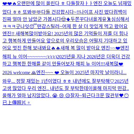
❤️❤️🔥
오랜만에 많이 올린다 ㅎ 다들잘자ㅏㅏ
엔진 오늘도 넘재밌
었다 ㅎㅎ 또봐🫶🫶
다들 건강합시다~!!
나이프 사진 떴다
컴백이
진짜 얼마 안 남았군 가봅시다🤠🌵
두쫀꾸
다녀올게유
🕺
심심해서
ㅋㅋㅋ
굿나잇😴
떤감
스틸러~
어제 한 살 더 맛있게 먹고 왔어요
엔진!! 새해복많이받아요! 2025년의 많은 기억들이 저를 더 힘나
고 행복하게 만들어요 앞으로의 우리모습은 어떨지 기대하고 있
어요 멋진 한해 보내봐요🔥🔥
새해 복 많이 받아요 엔진~~❤️
엔진
해피 뉴 이어~~~~~~~:):):):)
2025년을 지나 2026년은 더욱더 건강
하고 행복한 한해를 같이 만들어보자 해피 뉴 이어!!!
새복많❤️
2026 welcome 🙏
엔진~~~ ❤️ 오늘이 2025년 마지막 날이라니...
와우... 정말 재밌는 1년이였다 ㅎㅎ 내년에도 잘부탁해🤍
2025년
고생 많았다 우리 엔진.. 내년도 잘 부탁한데이
올해 마지막 떤감..
올해가 얼마 남지않았다. 😭 😢 😥
잘자~
퇴근
다크문 많관부
🖤
😶
已上傳照片。