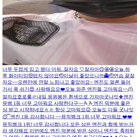
너무 두껍게 입고 왔다 더워..
잘자요 🤍
잘자아
🙃
🤩🤩
오늘 하
루 화이티잉
🤠
덥지 않아요
🫡
이날이 좋았으니까👻
🫡
연습 끝
잘
자요~~
오랜만에 연말 느낌나고 좋았어요~ 엔진도 얼른 들어
가서 푹 쉬기😍 사랑해요오❤️
오늘 와준 엔진들 고마워요~~🫠
잘자요호로롤ㄹ
내일 응원봉은 흰색으로 가자아
굿나잇🍀
엔진
뮤뱅 1등 너무 고마워요 사랑한다구~~🫰🫰
엔진 덕분에 좋은
상 받고 시작하네요ㅎㅎ 항상 고마워요😉 오늘도 다들 굿나잇
😴
엔진 1등 감사합니다 ~~
뮤직뱅크 1위 너무 고마워요 ❤️❤️
뮤직뱅크 1위! 너무 감사합니다 모든 상은 엔진과 함께 받는거
라 생각해요 이번에도 엔진 덕분에 받은 상이니 엔진도 축하하