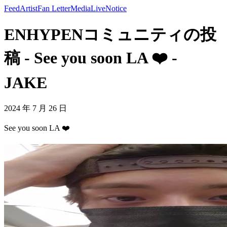
Feed
Artist
Fan Letter
Media
Live
Notice
ENHYPENコミュニティの投
稿 - See you soon LA ❤️ -
JAKE
2024 年 7 月 26 日
See you soon LA ❤️