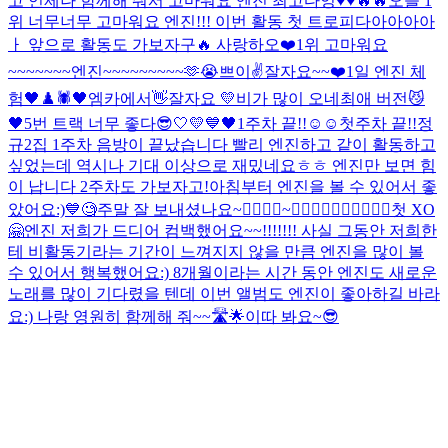
고 언제나 함께해 줘서 고마워요 엔진 최고다잉♥️♥️🔥🔥
오늘 1
위 너무너무 고마워요 엔진!!! 이번 활동 첫 트로피다아아아아
ㅏ 앞으로 활동도 가보자구🔥 사랑하오❤️
1위 고마워요
~~~~~~~엔진~~~~~~~~~🫶😭
쁘이✌️
잘자요~~
❤️
1일 엔진 체
험
🖤♟️🕷
🖤
엠카에서👋
잘자요 💛
비가 많이 오네
최애 버전
😼
🖤
5번 트랙 너무 좋다
😎
🤍💛💙🖤
1주차 끝!!☺️☺️
첫주차 끝!!
정
규2집 1주차 음방이 끝났습니다 빨리 엔진하고 같이 활동하고
싶었는데 역시나 기대 이상으로 재밌네요ㅎㅎ 엔진만 보면 힘
이 납니다 2주차도 가보자고!
아침부터 엔진을 볼 수 있어서 좋
았어요:)
💙
🧐
주말 잘 보내셨나요~
🙅‍♂️🙆‍♂️~🙆‍♂️🙆‍♂️🙆‍♂️🙆‍♂️🙆‍♂️
첫 XO
🤗
엔진 저희가 드디어 컴백했어요~~!!!!!!! 사실 그동안 저희한
테 비활동기라는 기간이 느껴지지 않을 만큼 엔진을 많이 볼
수 있어서 행복했어요:) 8개월이라는 시간 동안 엔진도 새로운
노래를 많이 기다렸을 텐데 이번 앨범도 엔진이 좋아하길 바라
요:) 나랑 영원히 함께해 줘~~🛣🌟
이따 봐요~😎