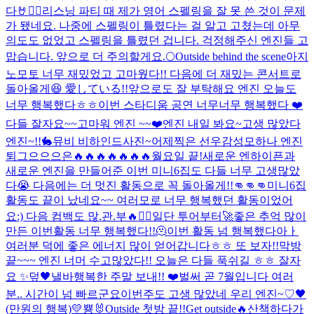
다🤘❤️‍🔥
리스닝 파티 때 제가 영어 스펠링을 잘 못 쓴 것이 문제
가 됐네요. 나중에 스펠링이 틀렸다는 걸 알고 고쳤는데 아무
의도도 없었고 스펠링을 틀렸던 겁니다. 걱정해주신 엔진들 고
맙습니다. 앞으로 더 주의할게요.
🌕
Outside behind the scene
아지
노모토 너무 재밌었고 고마웠다!! 다음에 더 재밌는 콘서트로
돌아올게😆 愛している!!
앞으로도 잘 부탁해요 엔진 오늘도
너무 행복했다ㅎㅎ
이번 스타디움 공연 너무너무 행복했다 ❤️
다들 잘자요~~
고마워 엔진 ~~❤️
엔진 내일 봐요~
고생 많았다
엔진~!!
🐇
뮤비 비하인드사진~
어제찍은 선우감성
모하나 엔진
퇴그으으으은
🔥🔥🔥🔥🔥🔥🔥
월요일 끝!
새로운 엔하이픈과
새로운 엔진을 만들어준 이번 미니6집도 다들 너무 고생많았
다😭 다음에는 더 멋진 활동으로 꼭 돌아올게!!👊👊👊
미니6집
활동도 끝이 났네요~~ 여러모로 너무 행복했던 활동이었어
요:) 다음 컴백도 많.관.부🔥❤️‍🔥일단 투어부터🚀
좋은 추억 많이
만든 이번활동 너무 행복했다!!🫠
이번 활동 넘 행복했다아ㅏ
여러분 덕에 좋은 에너지 많이 얻어갑니다ㅎㅎ 또 보자!!
막방
끝~~~ 엔진 너머 수고많았다!! 오늘은 다들 푹쉬길 ㅎㅎ 잘자
요 ✨️
덮
🖤낼바
행복한 주말 보내!! ❤️
벌써 곧 7월입니다 여러
분.. 시간이 넘 빠르군요
이번주도 고생 많았네 우리 엔진~♡
🖤
(만원의 행복)
💛
뿅🐰
Outside 첫방 끝!!
Get outside🔥
산책하다가