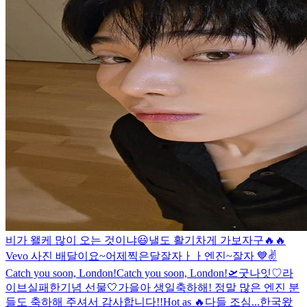
비가 왤케 많이 오는 것이냐
😃
낼도 활기차게 가보자구🔥🔥
Vevo 사진 배달이요~
어제찍은달
잘자ㅏㅏ엔진~
잘자 💙
✌️
Catch you soon, London!
Catch you soon, London!🛫
굿나잇♡
라
이브실패한기념 선물🤍
가을아 생일축하해! 정말 많은 엔진 분
들도 축하해 주셔서 감사합니다!!
Hot as 🔥
다들 조심...
한국왔