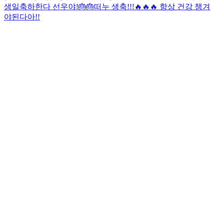
생일축하한다 선우야!🎂🎂
떠누 생축!!!🔥🔥🔥 항상 건강 챙겨
야된다아!!