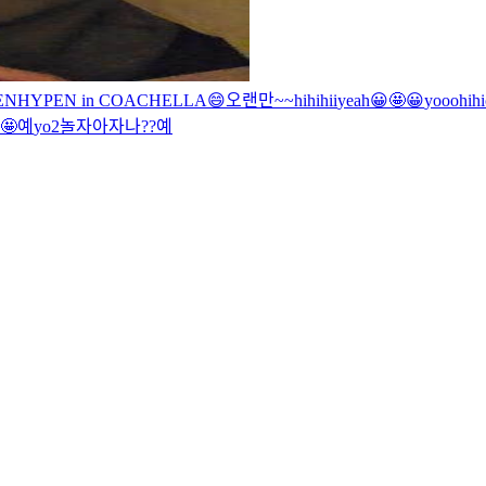
ENHYPEN in COACHELLA
😄
오랜만~~
hi
hi
hii
yeah
😀
🤩
😀
yooo
hi
hi
🤩
예
yo
2
놀자아
자나??
예