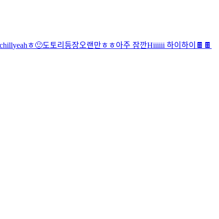
chill
yeah
ㅎ
🙂
도토리등장
오랜만
ㅎㅎ
아주 잠깐
Hiiiiii
하이
하이
🍫
🍫