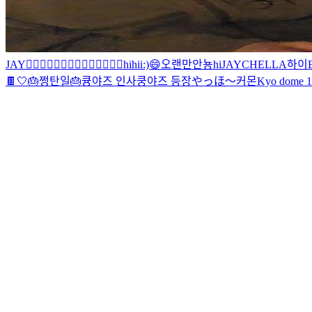
JAY
🧛‍♂️🧛‍♂️🧛‍♂️🧛‍♂️🧛‍♂️🧛‍♂️🧛‍♂️
hi
hii:)
😄
오랜만
안뇽
hi
JAYCHELLA
하이
🍫
🤍
🎂쩡탄일🎂
큥야즈 인사
쿵야즈 등장
やっほ～
커몬
Kyo dome 1