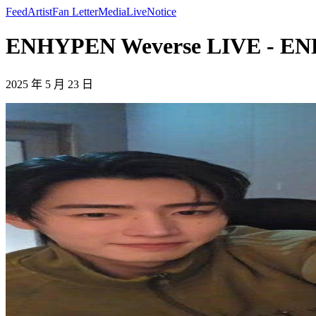
Feed
Artist
Fan Letter
Media
Live
Notice
ENHYPEN Weverse LIVE - E
2025 年 5 月 23 日