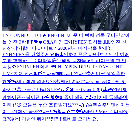
EN-CONNECT D-1🔥
ENGENE이 준 네 번째 선물
굿나잇
같이
놀 엔진 9함❣❣
🖤💙
Q&A타임 ENHYPEN 집사들🐕‍🦺🐾
엔진 신
인상 감사합니다...+ 더보기
2020년의 마지막을 함께❣
ENHYPEN을 깨워주세요🏡🎄
엔하이픈은... +더보기
엔진 여러
분과 함께하는 수다타임😃
12월의 왕자들🎉
엔하이픈의 첫 언
박싱🎁
ENHYPEN 데뷔 ❤
ENHYPEN DEBUT : DAY - ONE
LIVE
ㅈㅇ ㅎㅅ🐈🦌
수다날🍽
02z가 왔다!!😎
제이크 생일축하
해💝🦮
세고최계 넘버ONE👍
엔진 여러분과 Connect❣
11월 첫
라이브😊
다들 기다리셨나요?🥰🥰
Insert Coin!! (0) 🕹🎮
완전체
엔하이픈
저녁이픈 🦮🐆🐈🦅
히뜽이 생일🎉🎉
이번엔 동생라인
이라뀨😘
오늘은 무슨 조합일까요???🤗🤗
즐추즐추!! 엔하이픈
이 완전체로 돌아왔다~!!🦮🐈🦊🐧🦌🦅🐆
짜잔!! 오래 기다리셨
죠?😢
헉! 이번엔 뭐지??
깜짝! 로비로 모이세요.