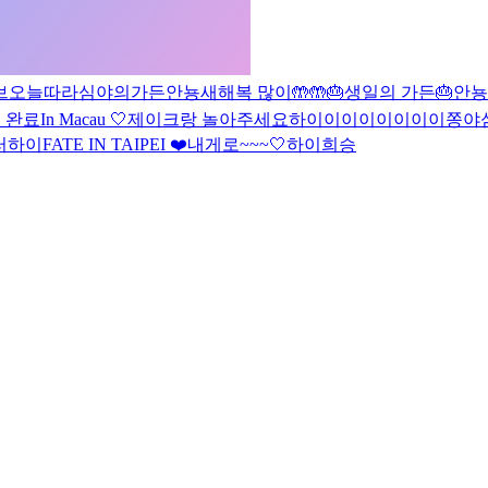
브
오늘따라
심야의가든
안뇽
새해복 많이🤲🤲
🎂생일의 가든🎂
안뇽
 완료
In Macau
🤍
제이크랑 놀아주세요
하이이이이이이이이
쫑야심
러
하이
FATE IN TAIPEI ❤️
내게로~~~
🤍
하이
희승