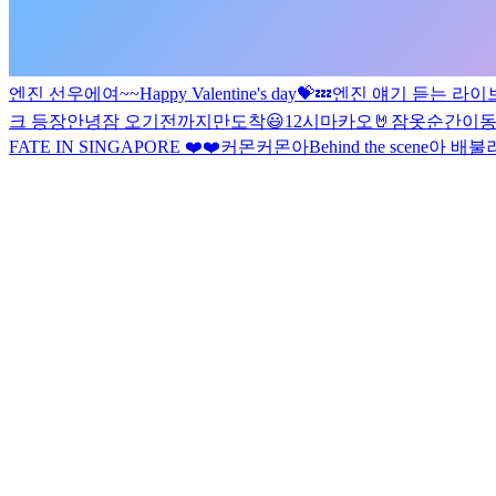
엔진 선우에여~~
Happy Valentine's day💝
💤
엔진 얘기 듣는 라이
크 등장
안녕
잠 오기전까지만
도착
😃
12시
마카오🤘
잠옷
순간이동
FATE IN SINGAPORE ❤️
❤️
커몬커몬
아
Behind the scene
아 배불