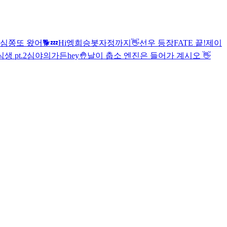
심쫑
또 왔어🐕
💤
Hi
엥
희승봇
자정까지
👋
선우 등장
FATE 끝!
제이
생 pt.2
심야의가든
hey🤚
날이 춥소 엔진은 들어가 계시오
👋