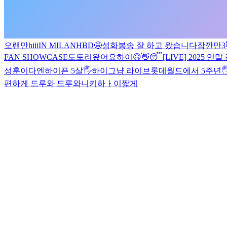
오랜만
hiii
IN MILAN
HBD🤩
성화봉송 잘 하고 왔습니다
잠깐만
3
FAN SHOWCASE
도토리왔어요
하이
🙃
👋
😴
[LIVE] 2025 연말 
성훈이다
엔하이픈 5살🖐
하이
그냥 라이브
롯데월드에서 5주년
편하게 드루와 드루와
니키
하ㅏ이
짧게