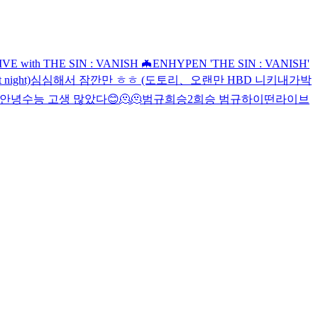
 with THE SIN : VANISH 🦇
ENHYPEN 'THE SIN : VANISH'
 night)
심심해서 잠깐만 ㅎㅎ (도토리
、
오랜만
HBD 니키
내가박
안녕
수능 고생 많았다
😊
🫠
🫠
범규희승2
희승 범규
하이
떤라이브