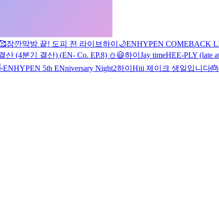
🥰
잠깐
막방 끝! 도피 전 라이브
하이
🌙
ENHYPEN COMEBACK LIVE
결산 (4분기 결산) (EN- Co. EP.8) ⛄️
😃
하이
Jay time
HEE-PLY (late at

ENHYPEN 5th ENniversary Night
2
하이
Hiii
제이크 생일입니다🎂