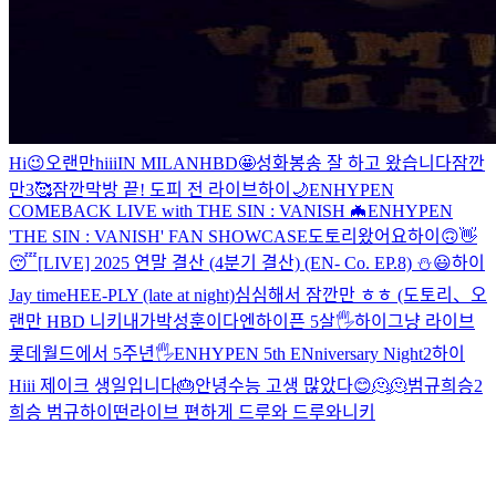
Hi
😉
오랜만
hiii
IN MILAN
HBD🤩
성화봉송 잘 하고 왔습니다
잠깐
만
3
🥰
잠깐
막방 끝! 도피 전 라이브
하이
🌙
ENHYPEN
COMEBACK LIVE with THE SIN : VANISH 🦇
ENHYPEN
'THE SIN : VANISH' FAN SHOWCASE
도토리왔어요
하이
🙃
👋
😴
[LIVE] 2025 연말 결산 (4분기 결산) (EN- Co. EP.8) ⛄️
😃
하이
Jay time
HEE-PLY (late at night)
심심해서 잠깐만 ㅎㅎ (도토리
、
오
랜만
HBD 니키
내가박성훈이다
엔하이픈 5살🖐
하이
그냥 라이브
롯데월드에서 5주년🖐
ENHYPEN 5th ENniversary Night
2
하이
Hiii
제이크 생일입니다🎂
안녕
수능 고생 많았다
😊
🫠
🫠
범규희승2
희승 범규
하이
떤라이브 편하게 드루와 드루와
니키