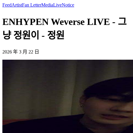
Feed
Artist
Fan Letter
Media
Live
Notice
ENHYPEN Weverse LIVE - 그
냥 정원이 - 정원
2026 年 3 月 22 日