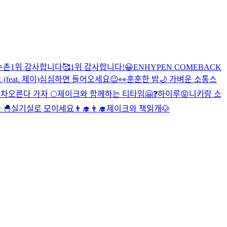
수촌
1위 감사합니다🥰
1위 감사합니다!😀
ENHYPEN COMEBACK
feat. 제이)
심심하면 들어오세요😉
👀
훈훈한 밤🌙
가벼운 소통
스
 차오른다 가자 🌕
제이크와 함께하는 티타임🤗
❓
하이루😝
니키랑 소
🐣
실기실로 모이세요👨‍🎓👨‍🎓
제이크와 책읽개🐶