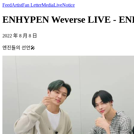
Feed
Artist
Fan Letter
Media
Live
Notice
ENHYPEN Weverse LIVE - E
2022 年 8 月 8 日
엔진들의 선언🎤