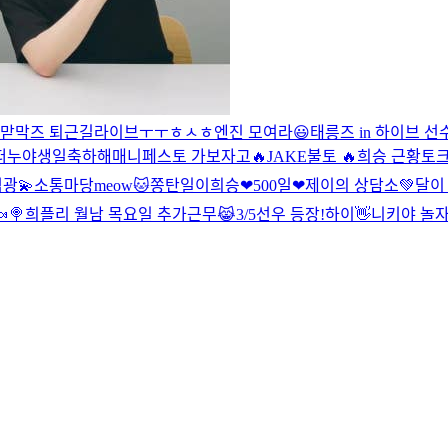
맏막즈 퇴근길라이브
ㅜㅜ
ㅎㅅㅎ
엔진 모여라😃
태릉즈 in 하이브 선
떠누야생일축하해
매니페스토 가보자고🔥
JAKE
불토 🔥
희승 근황토크 (
광💫
소통마당
meow🐱
쫑탄일
이희승
❤500일❤
제이의 상담소💚
달이
🍭
희플리
월남 목요일 추가근무😹
3/5선우 등장!
하이👋
니키야 놀자 