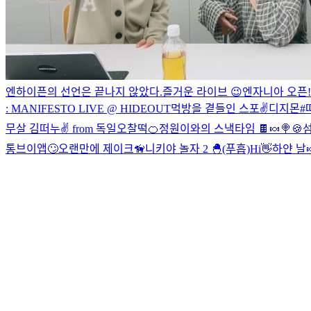
엔하이픈의 선언은 끝나지 않았다.
즐거운 라이브 😉
엔자니아 오픈!
: MANIFESTO LIVE @ HIDEOUT
먹방을 곁들인 스포✌
디지몬
#
무살 김떠누✌
from 독일
오찰떡🍊
정원이와의 스낵타임 🍫🍬🍭🍪
섬
통브이앱🙄
오랜만에 제이크🦮
니키야 놀자 2 🐣
(푸흡)
Hi👋
하얀 날