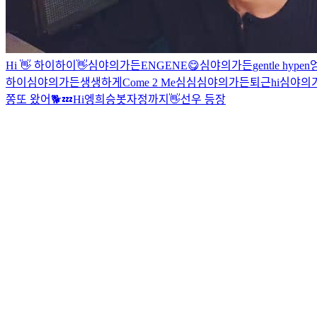
Hi 👋
하이
하이
👋
심야의가든
ENGENE😋
심야의가든
gentle hypen
하이
심야의가든
생생하게
Come 2 Me
심심
심야의가든
퇴근
hi
심야의
쫑
또 왔어🐕
💤
Hi
엥
희승봇
자정까지
👋
선우 등장