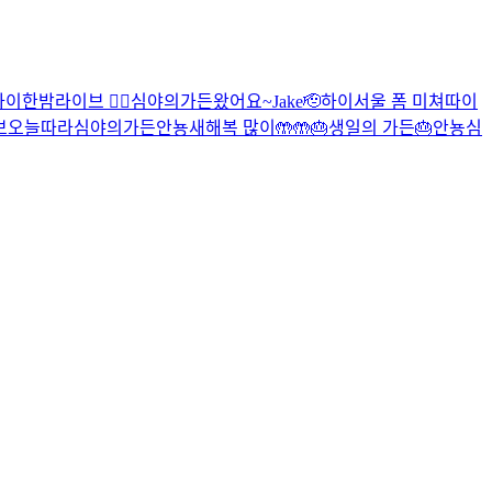
하이
한밤라이브 😶‍🌫️
심야의가든
왔어요~
Jake🫡
하이
서울 폼 미쳐따이
브
오늘따라
심야의가든
안뇽
새해복 많이🤲🤲
🎂생일의 가든🎂
안뇽
심