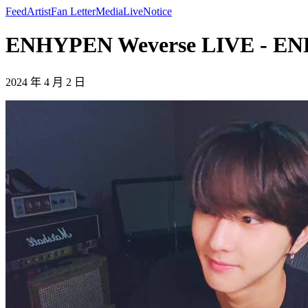
Feed
Artist
Fan Letter
Media
Live
Notice
ENHYPEN Weverse LIVE - E
2024 年 4 月 2 日