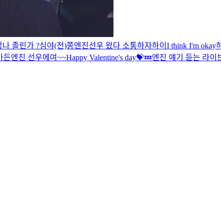
엉
나 졸린가 ?
심야(전)쫑
엔진
선우 왔다 소통하자
하이
I think I'm okay
가든
엔진 선우에여~~
Happy Valentine's day💝
💤
엔진 얘기 듣는 라이