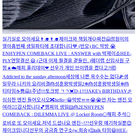
실기실로 모이세요👨‍🎓👨‍🎓
제이크와 책읽개🐶
짜잔🤗
정원이의
열아홉번째 생일파티에 초대합니다💙 (반모)
BC 막방 😭
ENHYPEN COMEBACK LIVE : ANSWER with 박제이쇼
HEE-
PLY
연말결산 😃 (근데 이제 월결을 곁들인..)
웨더랩 신입사원 구
함☀️☁️
해피 홀리데이❤
선우가 개인 브이앱을 켰다고?!🤯
Addicted to the sunday afternoon
세상에 나쁜 옥수수는 없다🌽
생
일무라 니키의 요리비결🎂
성훈왕박생일2❄🎂
성훈왕박생일❄🎂
티타임☕
뿅🤗
1주년!!!
토크방 ㄱㄱ💓
D-1!!!
JAKE's BIRTHDAY🎉
심심한 엔진 들어오시오🔀
hello~😀
막방ㅠㅠ😭😭
안 자는 엔진 모
여라🙋‍♂️
감사합니다💕
햄찌의 생일🐹🎂2
ENHYPEN
COMEBACK : DILEMMA LIVE @ Locker Room
🌕해피 추석🌕
로비로 또 모이세요.
저녁 드셨나요 엔진~!??
선우랑 얘기하실뿐😊
제이크입니다
선우의 궁금증 연구소(w.희승)🤔
talk 타임😃
HEE-