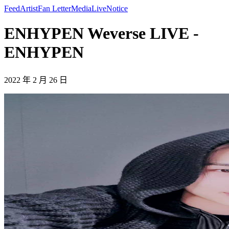
Feed
Artist
Fan Letter
Media
Live
Notice
ENHYPEN Weverse LIVE -
ENHYPEN
2022 年 2 月 26 日