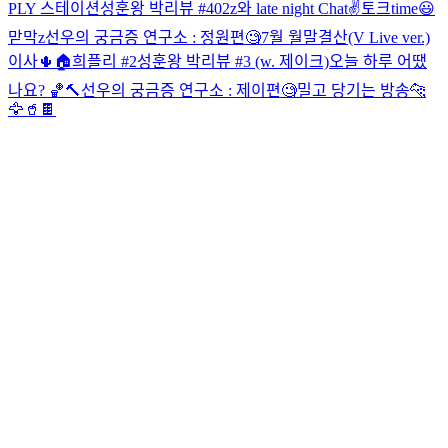
PLY 스테이션
성훈왕 박리뷰 #4
02z와 late night Chat✌
토크time😃
맏막z
선우의 궁금증 연구소 : 정원편🧐
7월 월말결산(V Live ver.)
이사🌵🏠
희플리 #2
성훈왕 박리뷰 #3 (w. 제이크)
오늘 하루 어땠
나요? 🏀🔨
선우의 궁금증 연구소 : 제이편🧐
밀고 당기는 방송
🐆
🦅🥤🍫