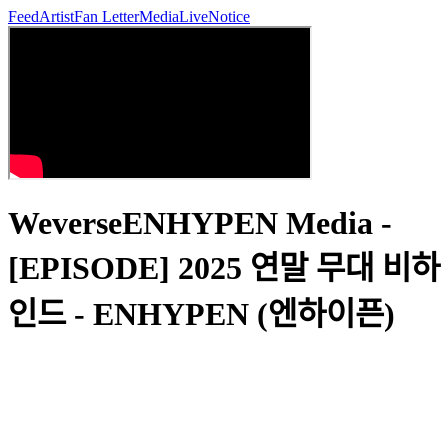
Feed
Artist
Fan Letter
Media
Live
Notice
WeverseENHYPEN Media -
[EPISODE] 2025 연말 무대 비하
인드 - ENHYPEN (엔하이픈)