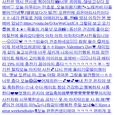
사진은 역시 연사로 찍어야지!📸
너무 귀여워..😘
보고싶다 포
에버♡ 오늘 마무리는 민초로..
오늘의왕기쁨!🐾
노래커버 다들
봤어?
안녕🤎
3
앨범보다가 발견! 오랜만에 검은머리사진이다
ㅎㅎ 내가 왠일로 저때 아메리카노를..
짠📸 영상 아직안 본 뽀
에버 있남?! https://youtu.be/QAwWgCqxfCA 그렇담 보고 오기
😎
봄 🌸🌷☀️✨
목욜의 거울샷 모음📸✨
등산은 건강에 좋아요!
며칠전에 올라갔다왔어 아차 아차 아차차
다른사진들입니당
~~🌝🙆🏼‍♀️🐒 ㅋㅋㅋ
입술이 건조하네요🤦🏻‍♀️ 립밤 필수 😋
저도
이제 저녁먹으려궁여! 엫ㅎㅎ
Happy Valentine's Day💗 재미있
게 같이 놀고싶은데 너무 끊키게 나와서 미인행유 저와 잠깐
데이트 해줘서 고마웡유 마이러브 포에버~~🙆🏼‍♀️
나지금 배터
리 19% 이제 충전기 꼽아야지.
춥다
ㅋㅋㅋㅋㅋㅋㅋㅋ 𖤐 ~ 씻
기전 찰칵
오늘 마지막 사진💕
12시 전에 올리기😲
멀미쟁이
먀.. 옛날 도련님 먀..
오늘 먀랑 귀여운 그림을 발견했어><ㅎㅎ
너무 춥다 오늘😱🥶❤️
어제의런~~
💕❤️💕❤️
내 친구 은지야 생
일 축하한다~!! 내 수다 메이트 항상 건강하고 행복하자 사룽
한다❤️❤️
멋쟁이 은지야 생일축하해💙💙💙💙💙💙💙💙마지막
사진처럼 시무룩한모습 금지^^ 웃.자 마지막으로 사.랑.해!💙
🌈
이건 어제의 먀🦦🦭
(나랑같이)행복한 주말 보내🐇!! Have a
great weekend
today❣️
오늘 편한컨셉이에여 ㅋㅋㅋㅋ 편하게 포