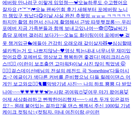
에버랑 만나려구 이랗게 입었졍~~🐒
오늘하루도 수고했어요
잘자요 (*´꒳`*)❤︎
오늘 팬싸인회 후기 새해부터 포에버랑 노니
까 잼있구 씽났다😋
이날 사실 완전 추웠엉 ㅠㅠㅠ ㅋㅋㅋㅋㅋ
하지만 촬영 하면서 신나게 촬영해서 근방 따뜻햇졌롱~~ 우리
포에버 지금 가족분들과 함께 보내고있나여~~🙈🙃🥰
날씨가
춥당 포에버 갤러리 보다가~~
오늘도 화이팅이야 포에버❤️ 겉
옷 챙겨입규🐇
애들아 건강히 오래오래 같이살자🧸❤️
심심할때
셀카찍는거 도 나쁘지않낭~🖤
영상 찍는내내 너무너무 재미있
었어요😍 포에버도 영상보고 행복하면 좋겠다! 메리크리스마
스!!❤️‍🔥 (이런이 보조출연 고마워$)
이날 사진 많이 찍었넹 🤭
🙆🏼‍♀️
걸스데이선배님의 전설의 레전드 곡 'Something'다들아시
죠~? 에글이가 색다른 커버를 준비했으닝 다들 릴레이댄스 어
게인 보고와요❤️‍🔥🐈‍⬛
막방기념 사진~~ 나의 하트 뿅뿅 다 받았
나여~~~💗💗💗💗💗🐒
눈사람 귀여워☃️
🦊여우 먀가 왔어용🦊
어제 세상화려하고 빤짝한머리했져~~~✨
셔츠 두개 입은걸까
요? ~ 원래 붙어있는 걸까요?
울 댄스 쌤께서 주신 1000일 기념
케이크 컷팅식✨(컷팅자. 먀
내 여친이랑 @이런