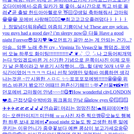
오다이바에서-
요즘 일카가 젤 좋아..실시간으로 찍고 바로 올
려💕
곧 출발 한드아아
헬로우 👋🏻😚
생일 축하해줘서 고마워
😁😁😁 포에버 사랑해👍🏻👍🏻❤️최고고고오
졸려
덥다ㅏㅏㅏㅏ
ㅏ 정말넘더워유
👼🏻 여즘의 기쁨이
낙 낙 These are my selcas.
you guys had a good day? i’m sleepy now😖 다들 Have a good
night Forever😎잘자💖🌤
모먼트가 글만 쓰는 게 안되는 건가...?
아숩... 암툰 노래 추천 cry - Virginia To Vegas
오늘 짱덥죠..포에
버 오늘 하루도 화이팅!!!!!!!!!!!!!💕 ❦ ˗ˋˏ ♡ ˎˊ˗ 나 고등어찌개먹
는다 맛있겠됴
바뀐 거 신기한 기념으로 은쪽이사진 이제 모두
가 날 은쪽이라고 부르기 시작했어....🤔...
헐 대박 50개 너무 순
식간이였어ㅋㅋㅋㅋ 다시 선착 50명만 맞춰바 여름하면 생각
나는것은 ~?? 시원한 ㅅㅁㄷ ✨✨
포포포포에벙!!!!!!🤩🤩🤩 위
버스 바뀐거 봤오?!? 어때!!! 완죤신기해!!! ✨🫶💕
선물♥️📸♥️
런
던포에버 고마웠어 안녕~~~!!😋❣️
How wonderful city
LONDON
❤️
초 근접샷😛
수박바와 핑크퐁의 만남 🤗
glow eyes 🤭
🪟🪟🪟
✈️✈️✈️🛫🛫🛫💺💺💺
연습끝! 머리는 엉망진창!
🐢
해피데이♥️
하
이~ 오랜만이지?! 미안해 ㅠㅠ사진 자주 찍으껭🤭
오늘도 행복
한 하루 보내 포에버💕
good night 오늘도 짱 고생한 하루 밑에
쿠키는 이유언니가 줌🍪
꽃보다 예쁜 콩삼이 보고가세요🌼
🤭