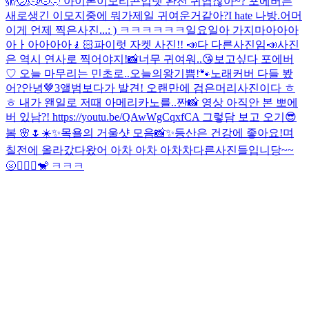
🫣🫤🫠🫡🫥 아이폰이모티콘업뎃 완전 귀엽잖아~? 포에버는
새로생긴 이모지중에 뭐가제일 귀여운거같아?
I hate 나방.
어머
이게 언제 찍은사진...: ) ㅋㅋㅋㅋㅋㅋ
일요일아 가지마아아아
아ㅏ아아아아🧎🏻
파이럿 자켓 사진!! 📣다 다른사진임📣
사진
은 역시 연사로 찍어야지!📸
너무 귀여워..😘
보고싶다 포에버
♡ 오늘 마무리는 민초로..
오늘의왕기쁨!🐾
노래커버 다들 봤
어?
안녕🤎
3
앨범보다가 발견! 오랜만에 검은머리사진이다 ㅎ
ㅎ 내가 왠일로 저때 아메리카노를..
짠📸 영상 아직안 본 뽀에
버 있남?! https://youtu.be/QAwWgCqxfCA 그렇담 보고 오기😎
봄 🌸🌷☀️✨
목욜의 거울샷 모음📸✨
등산은 건강에 좋아요!
며
칠전에 올라갔다왔어 아차 아차 아차차
다른사진들입니당~~
🌝🙆🏼‍♀️🐒 ㅋㅋㅋ