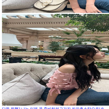
다들 뭐행? 나는 이제 곧 쥰비하려고
가자 카자흐스탄으로!🎉
-