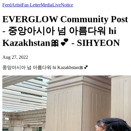
Feed
Artist
Fan Letter
Media
Live
Notice
EVERGLOW Community Post
- 중앙아시아 넘 아름다워 hi
Kazakhstan🎀💕 - SIHYEON
Aug 27, 2022
중앙아시아 넘 아름다워 hi Kazakhstan🎀💕