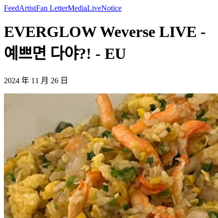
Feed
Artist
Fan Letter
Media
Live
Notice
EVERGLOW Weverse LIVE -
예쁘면 다야?! - EU
2024 年 11 月 26 日