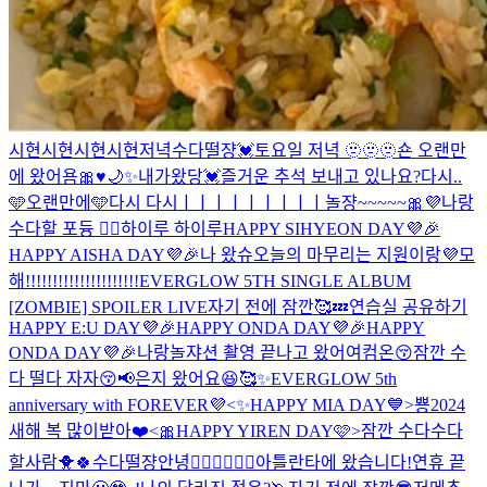
시현시현시현시현
저녁수다떨쟝💓
토요일 저녁 🫥🫥🫥
숀 오랜만
에 왔어욤🎀♥️🌙✨
내가왔당💓
즐거운 추석 보내고 있나요?
다시..
🩵
오랜만에🩵
다시 다시ㅣㅣㅣㅣㅣㅣㅣㅣㅣ
놀쟝~~~~~🎀💜
나랑
수다할 포듕 🙋‍♀️
하이루 하이루
HAPPY SIHYEON DAY💜🎉
HAPPY AISHA DAY💜🎉
나 왔슈
오늘의 마무리는 지원이랑💜
모
해!!!!!!!!!!!!!!!!!!!!!
EVERGLOW 5TH SINGLE ALBUM
[ZOMBIE] SPOILER LIVE
자기 전에 잠깐🥰💤
연습실 공유하기
HAPPY E:U DAY💜🎉
HAPPY ONDA DAY💜🎉
HAPPY
ONDA DAY💜🎉
나랑놀쟈
션 촬영 끝나고 왔어여
컴온😚
잠깐 수
다 떨다 자자😚
📢은지 왔어요😆
🥰
✨EVERGLOW 5th
anniversary with FOREVER💜
<✨HAPPY MIA DAY💙>
뿅
2024
새해 복 많이받아❤️
<🎀HAPPY YIREN DAY🩷>
잠깐 수다수다
할사람🐥🍀
수다떨쟝
안녕✌🏻✌🏻✌🏻
아틀란타에 왔습니다!
연휴 끝