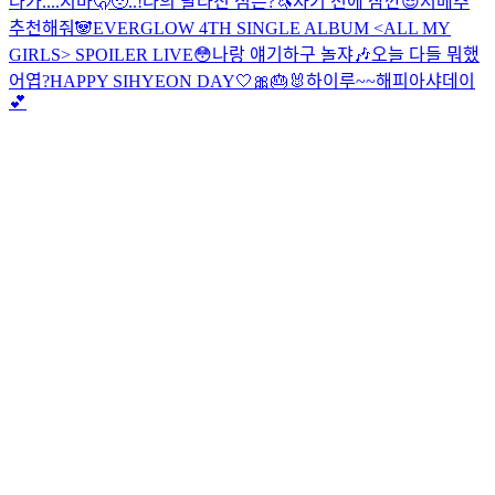
나가....지마🫢🥹..!
나의 달라진 점은?
🦄
자기 전에 잠깐😎
저메추
추천해줘🐼
EVERGLOW 4TH SINGLE ALBUM <ALL MY
GIRLS> SPOILER LIVE
😳
나랑 얘기하구 놀쟈🎶
오늘 다들 뭐했
어엽?
HAPPY SIHYEON DAY🤍🎀🎂🐰
하이루~~
해피아샤데이
💕