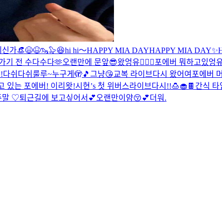
신가👒😄
😆🦦🦭😆
hi hi～
HAPPY MIA DAY
HAPPY MIA DAY
✨H
가기 전 수다수다🫶
오랜만에 문앞😎
왔엉유🙋🏻‍♀️
포에버 뭐하고있엉유
!
다쉬다쉬
룰루~
누구게🫣🎵
그냥😘
교복 라이브
다시 왔어여
포에버 
고 있는 포에버! 이리왓!
시현’s 첫 위버스라이브
다시!!
🍮🧁🍫간식 타
주말 ♡
퇴근길에 보고싶어서💕
오랜만이얌😚💕
더워.