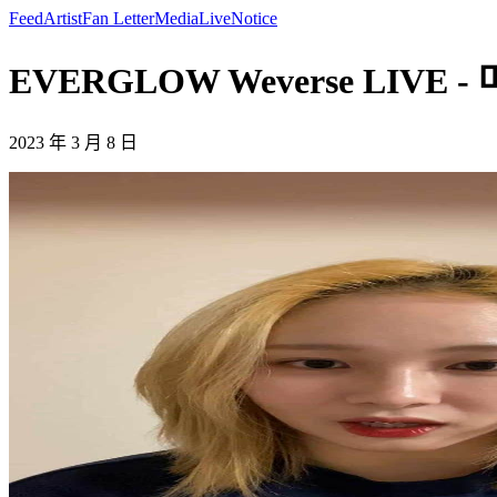
Feed
Artist
Fan Letter
Media
Live
Notice
EVERGLOW Weverse LIVE -
2023 年 3 月 8 日