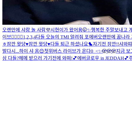
오랜만에 샤랑 놀 사람💜
시현이가 왔어용🤭✨
행복한 주말보내고 계
이브✌🏻✌🏻
1,2,3,4
다들 오늘의 TMI 알려줘 포에버
오랜만에 꿈나라 
ㅎ
잠깐 왓댱♥️
잠깐 왓댱♥️
다들 퇴근 하셨나요🐤
자기전 잠깐!!
샤와땨
발
다시...
하이 샤 옴😊
첫위버스 라이브가 온다0_<✨
🫣🫣🫣
지금 보
삼 다들?
헤메 받으러 가기전에 와뗘!
💕에버글로우 in JEDDAH💕