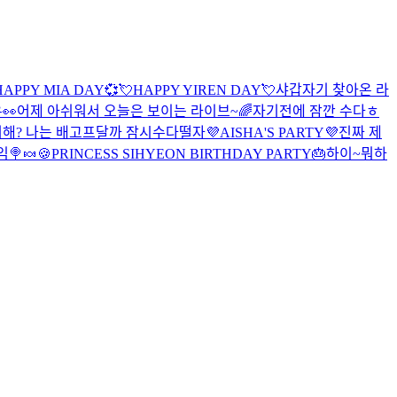
APPY MIA DAY💞
💘HAPPY YIREN DAY💘
샤
갑자기 찾아온 라
👀
어제 아쉬워서 오늘은 보이는 라이브~🌈
자기전에 잠깐 수다ㅎ
머해? 나는 배고프달까 잠시수다떨자
💜AISHA'S PARTY💜
진짜 제
임🍭🍬🍪
PRINCESS SIHYEON BIRTHDAY PARTY🎂
하이~
뭐하