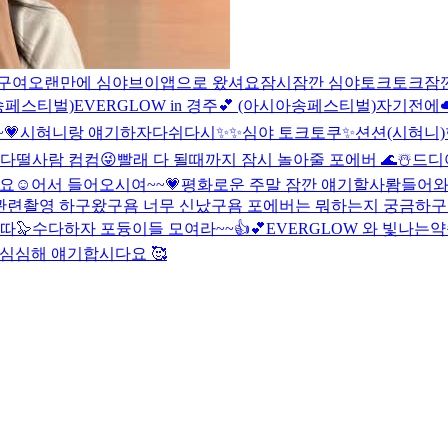
구여
오랜만에 심야브이앱으로 왔셔요
잠시잠깐 심야토크토크
잠
송페스티벌)
EVERGLOW in 경주💕 (아시아송페스티벌)
자기전에☁
💗
시혀니랑 얘기하자
다쉬다시✨✨
심야 토크토쿠✨
션션(시혀니)
다떨사람 컴컴😜
빨래 다 될때까지 잠시 놀아줄 포에버 🌊☃️
드디어
요☺️
어서 들어오시여~~💗
평화로운 주말 잠깐 얘기할사뢈들어
관련촬영 하구왔구욤 너무 신났구욤 포에버는 뭐하는지 궁금하구욤
따🦭
수다하자 포듕이들 모여라~~👍💕
EVERGLOW 와 빛나는
심심해 얘기합시다요 🥰