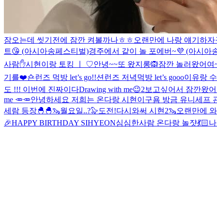
잠오는데 씻기전에 잠깐 켜볼까나ㅎㅎ
오랜만에 나랑 얘기하자
트😘 (아시아송페스티벌)
경주에서 같이 놀 포에버~💜 (아시아
사람✋
시현이랑 토킹 ㅣ ♡
안녕~~또 왔지롱🙉
잠깐 놀러왔어여~
기를❤️
숀런즈 먹방 let’s go!!
션런즈 저녁먹방 let’s gooo
이유랑 수
도 !!! 이번에 진짜이다
Drawing with me😉2
보고싶어서 잠깐왔어
me 🥕🥕
안녕하세요 저희는 온다랑 시현이구욤 방금 유니세프 
세람 등장🐣🐣
🦦월요일..?🦭
도전!
다시와써 시현2
🦦오랜만에 와
🎉HAPPY BIRTHDAY SIHYEON
심심한사람 온다랑 놀쟛💃🏻
나