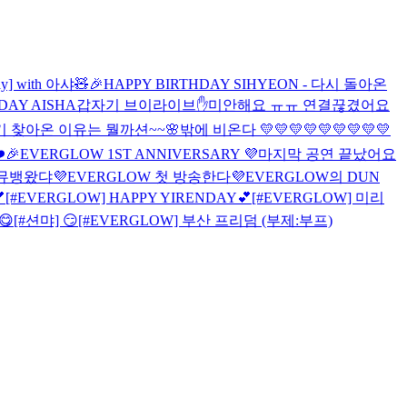
ly] with 아샤🧸
🎉HAPPY BIRTHDAY SIHYEON - 다시 돌아온
DAY AISHA
갑자기 브이라이브✋
미안해요 ㅠㅠ 연결끊겼어요
 찾아온 이유는 뭘까션~~🌸
밖에 비온다 💛💛💛💛💛💛💛💛💛
️
🎉EVERGLOW 1ST ANNIVERSARY 💜
마지막 공연 끝났어요
뮤뱅왔댜💜
EVERGLOW 첫 방송한다💜
EVERGLOW의 DUN

[#EVERGLOW] HAPPY YIRENDAY💕
[#EVERGLOW] 미리
😋
[#션먀] 😏
[#EVERGLOW] 부산 프리덤 (부제:부프)