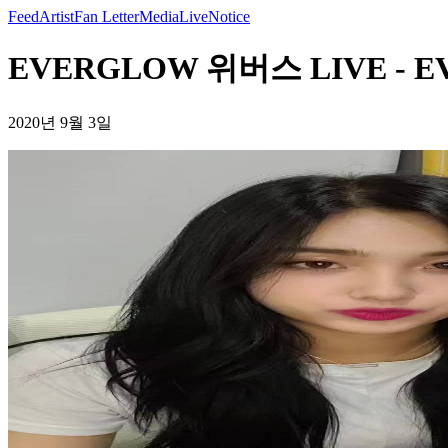
Feed
Artist
Fan Letter
Media
Live
Notice
EVERGLOW 위버스 LIVE - 
2020년 9월 3일