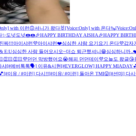
:Only] with 이런🙃
셔니가 왔다🐰
[Voice:Only] with 온다🦦
[Voice:On
온다✨
도넛도넛🍩🍩
🎉HAPPY BIRTHDAY AISHA
🎉HAPPY BIRTH
짜!!!
아이샤런💜
아이샤런❤️
심심한 샤람 요기요기 온다💜
갑자기
& E:U
심심한 사람 들어오시오~
더쇼 퇴근했셔니😁
심심하니까..❤
👏🏻👏🏻💜
던던 막방했어요😭
해피 던던데이💜
오늘도 왔글😘
아샤
[#에버톡톡🗣] 이유&시현
[#EVERGLOW] HAPPY MIADAY
💕
[#이유 / #이런] 다시!!
[#이유/ #이런] 돌아온 TMI😛
[#션먀] 다시