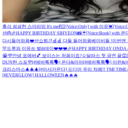
혹싀 싐싐한 스아라암 It's me💃🏻
[Voice:Only] with 이유💓
[Voice
션🎂
🎉HAPPY BIRTHDAY SIHYEON
📸☔
[Voice:Book] with 
다시들어와용❤️
션쇼퇴근🍏🍏 다들 들어와용
베이비들 !이번엔 진
💛
드루와 이유쓰 벌th데이❤️❤️❤️
🎉HAPPY BIRTHDAY ONDA 
😭💜
안녕 포에버💕 보이스는 처음이죠?☺️
달라스 첫 공연 끝👏🏻
DUN한 스포💜
[#에버톡톡🗣] 온다&미아
[#에버톡톡🗣] 이런&
크리스마스🎄🎄🎄
[#아샤가온다] 드디어 우리 차례!! TMI TIME
[#EVERGLOW] HALLOWEEN🔥🔥🔥