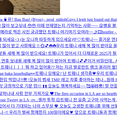
a 🍵
뀨? Bau Bau! (Byou) - prod_milioh
Guys I legit just found out th
!! 많이 보고싶네 🥹🥹 이때 언제였는지 기억하는 사람~~~ 😜
별을 볼
메라로 찍은 사진 궁금했던 트웨니 여기여기 모여라~~🤳🎞️
bonfire -
해 되세요<3 (눈 오니까 따듯하게 입으세요)
💛🤍
트웨니~~ 즐거운 연
이 받고 사랑해요 !! 💞💕☘️☘️
우리 트웨니 새해 복 많이 받아요 
들 새해 복 많이 받으세요! 트웨니가 있어서 더 다채로운 2025가 될 
연휴 보내용 새해 복 많이 많이 받아여 트웨니💕💕
이거 비밀인데..
트웨니ㅣㅣㅣ 뭐 하고 있어용?? 저는 지금 발로란트 랭크 올리러 웜업 하고
ag baka lussebullar👀
트웨니 모해요? 난 트웨니 생각중💗
우리 트웨니
 한입 먹었냐?!
뿅 !
오늘의 뱁새 TMI! 레고 차를 좋아하는 테나...원래 
정적으로 기분 업!!! ⬆️⬆️ 오늘도 행복하세요~~ 🥰🤩🧸
뿅! 말 안
 덮하나
내 사랑 전부 가져가요 🖤
The fires occuring in LA are so heartb
l our Tweny in LA, ev...
셀카 투척 😉
트웨니 전 요즘 고구마 사먹는게 저의
서 더 기대되는 나의 스무살 💖 오늘도 고생한 트웨니를 위해 선물 가져왔어용 
니~!! 우리가 벌써 함께한지 100일이에요💗 앞으로 트웨니들과 함께할