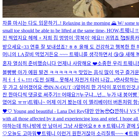
차를 마시는 다도 입문하기..! Relaxing in the morning 🌄 W/ some te
small toe should be able to be lifted at the same time- HOW-
트웨니 !
진 찍었지요 헤헤 + 저희 집 멍멍이 '깜북이' 에요!! 귀엽죠 🥰
필름카
받으세요<33 연휴 잘 보내셨죠? ㅎㅎ 올해 도 건강하고 행복한 한 
머니의 LA갈비 먹었거든요 ~~~ 트웨니를 생각하면서 😘😘 새해 복 많
혼자 열심히 준비했습니다 언제나 사랑해요 ❤️
소중한 우리 트웨니분
볼빵빵 아가 예원 발견 ㅋㅋㅋㅋㅋㅋ 맛있는 음식 많이 먹구 즐거운 
저ㅓㅓㅓㄴ!!!! (도전 실패... 못해서 자전거 타러 나감...)🥹
사랑하는 
웃 가고 싶어졌어요 🥹
IN-N-OUT ;3
앞머리 한 가닥이 포인트인것.
J
찬 한마디씩 댓글로 써주기!! 어때요?!
누구냐...넌... 누가 내 붕어빵
였어요 ㅠㅠ)
트웨니~ 어제 이거 봤는데 이 엘리베이터 버튼처럼 항상 긍
🖤🤍 Young and beautiful - Lana Del Rey
대만 안뇽🥹💞
깐하나 VS
with all those affected by it and experiencing loss and grief. I hope al
야하는데 하나밖에 안 남아서 그냥 사왔어요ㅎㅎㅎ
트웨니가 곁에 있어
🤍
오늘도 고마워🖤
트웨니 이런거 원한거잖아 소리질뤄~~~🔈
트웨