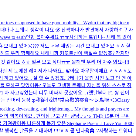
at ur toes r supposed to have good mobility... Wydm that my big toe n
 때마다 트웨니 생각이 나요 🥹 산책하다가 발견해서 자랑하려구 사
 wave to earth
인형 뽑아주세요 ㅠㅠ
사랑하는 트웨니~ 새해 복 많이
휴 보내고 있어용??? 저도 너무 재밌는 시간 보내고 있어요 ㅎㅎ 할
올해도 우리 함께해요 새해니까 키또트선이 빠질수 없겠죠? 작지만
것 같아요 ㅎㅎ 얼른 보고 싶다ㅠㅠ 올해엔 우리 더 자주 봐요~!!!
 사실 제 눈에선 레이저가 나와요.. 맞아요 아무말이에요 ㅎㅎㅎㅎ
도
 있어요... 잘 할 수 있겠죠...?
테나가 올린 사진 보고 인 앤 아
들 모하구 있었어용? 오늘도 고생한 트웨니 자신을 위해 스스로 칭
F1 차 사고싶었는데 너무 비싸서 못샀어요... (옛날부터 F1 짱 팬이
듣는 잔머리 등장 :p
我從小就非常喜歡的零食～ 凤梨酥＜3
Classy
reaking, devastating, and frightening... My thoughts and prayers are
 행복이에요.. 편의점 군고구마 냠냠..🍠🍠 TMI) 15분 더 구워
나른하게 듣기 좋은 Stephanie Poetri -I Love You 3000
 행복한 날들을 기대하며 !!!!ㅎㅎ 곧 만나욤👻🤍
사랑하는 트웨니