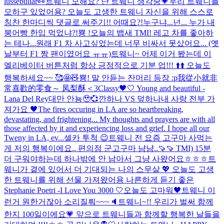
lussebullar👀
트웨니 모해요? 난 트웨니 생각중💗
우리 트웨니들
모하구 있었어용? 오늘도 고생한 트웨니 자신을 위해 스스로
칭찬 한마디씩 댓글로 써주기!! 어때요?!
누구냐...넌... 누가 내
붕어빵 한입 먹었냐?!
뿅 !
오늘의 뱁새 TMI! 레고 차를 좋아하
는 테나...원래 F1 차 사고싶었는데 너무 비싸서 못샀어요... (옛
날부터 F1 짱 팬이였어요 ㅠㅠ)
트웨니~ 어제 이거 봤는데 이
엘리베이터 버튼처럼 항상 긍정적으로 기분 업!!! ⬆️⬆️ 오늘도
행복하세요~~ 🥰🤩🧸
뿅! 말 안듣는 잔머리 등장 :p
我從小就非
常喜歡的零食～ 凤梨酥＜3
Classy🖤🤍 Young and beautiful -
Lana Del Rey
대만 안뇽🥹💞
깐하나 VS 덮하나
내 사랑 전부 가
져가요 🖤
The fires occuring in LA are so heartbreaking,
devastating, and frightening... My thoughts and prayers are with all
those affected by it and experiencing loss and grief. I hope all our
Tweny in LA, ev...
셀카 투척 😉
트웨니 전 요즘 고구마 사먹는
게 저의 행복이에요.. 편의점 군고구마 냠냠..🍠🍠 TMI) 15분
더 구워야하는데 하나밖에 안 남아서 그냥 사왔어요ㅎㅎㅎ
트
웨니가 곁에 있어서 더 기대되는 나의 스무살 💖 오늘도 고생
한 트웨니를 위해 선물 가져왔어용 나른하게 듣기 좋은
Stephanie Poetri -I Love You 3000 🤍
오늘도 고마워🖤
트웨니 이
런거 원한거잖아 소리질뤄~~~🔈
트웨니~!! 우리가 벌써 함께
한지 100일이에요💗 앞으로 트웨니들과 함께할 행복한 날들을