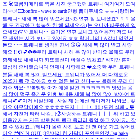
죠 🥰
필름카메라로 찍은 사진 궁금했던 트웨니 여기여기 모여
라~~🤳🎞️
bonfire - wave to earth
인형 뽑아주세요 ㅠㅠ
사랑하는
트웨니~ 새해 복 많이 받으세요<33 연휴 잘 보내셨죠? ㅎㅎ 올
해 도 건강하고 행복한 한 해 되세요<3 (눈 오니까 따듯하게 입
으세요)
💛🤍
트웨니~~ 즐거운 연휴 보내고 있어용??? 저도 너
무 재밌는 시간 보내고 있어요 ㅎㅎ 할머니의 LA갈비 먹었거
든요 ~~~ 트웨니를 생각하면서 😘😘 새해 복 많이 받고 사랑
해요 !! 💞💕☘️☘️
우리 트웨니 새해 복 많이 받아요 올해도 우리
함께해요 새해니까 키또트선이 빠질수 없겠죠? 작지만 혼자
열심히 준비했습니다 언제나 사랑해요 ❤️
소중한 우리 트웨니
분들 새해 복 많이 받으세요! 트웨니가 있어서 더 다채로운
2025가 될 것 같아요 ㅎㅎ 얼른 보고 싶다ㅠㅠ 올해엔 우리 더
자주 봐요~!!!
볼빵빵 아가 예원 발견 ㅋㅋㅋㅋㅋㅋ 맛있는 음
식 많이 먹구 즐거운 연휴 보내용 새해 복 많이 많이 받아여 트
웨니💕💕
이거 비밀인데.. 사실 제 눈에선 레이저가 나와요.. 맞
아요 아무말이에요 ㅎㅎㅎㅎ
도저ㅓㅓㅓㄴ!!!! (도전 실패... 못
해서 자전거 타러 나감...)🥹
사랑하는 트웨니ㅣㅣㅣ 뭐 하고 있
어용?? 저는 지금 발로란트 랭크 올리러 웜업 하고 있어요... 잘
할 수 있겠죠...?
테나가 올린 사진 보고 인 앤 아웃 가고 싶어졌
어요 🥹
IN-N-OUT ;3
앞머리 한 가닥이 포인트인것.
Jag baka