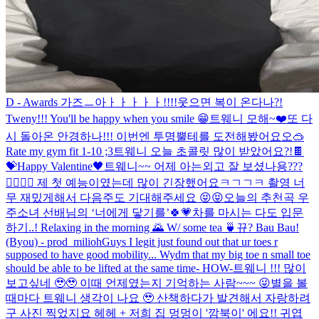
D - Awards 가즈ㅡ아ㅏㅏㅏㅏㅏ!!!!
웃으면 복이 온다나?!
Tweny!!! You'll be happy when you smile 😁
트웨니 모해~❤️
또 다
시 돌아온 안경하나!!! 이번엔 투명뿔테를 도전해봤어요오🥽
Rate my gym fit 1-10 ;3
트웨니 오늘 초콜릿 많이 받았어요?!🍫
💝
Happy Valentine🖤
트웨니~~ 어제 아는외고 잘 보셨나용???
🤸‍♀️🤸‍♀️ 제 첫 예능이였는데 많이 긴장했어요ㅋㄱㄱㅋ 촬영 너
무 재밌게해서 다음주도 기대해주세요 😝😝
오늘의 추천곡 우
주소녀 선배님의 ‘너에게 닿기를’🍀💗
차를 마시는 다도 입문
하기..! Relaxing in the morning 🌄 W/ some tea 🍵
뀨? Bau Bau!
(Byou) - prod_milioh
Guys I legit just found out that ur toes r
supposed to have good mobility... Wydm that my big toe n small toe
should be able to be lifted at the same time- HOW-
트웨니 !!! 많이
보고싶네 🥹🥹 이때 언제였는지 기억하는 사람~~~ 😜
별을 볼
때마다 트웨니 생각이 나요 🥹 산책하다가 발견해서 자랑하려
구 사진 찍었지요 헤헤 + 저희 집 멍멍이 '깜북이' 에요!! 귀엽