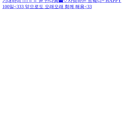
기대하며 !!!!ㅎㅎ 곧 만나욤👻🤍
사랑하는 트웨니~ HAPPY
100일<333 앞으로도 오래오래 함께 해용<33