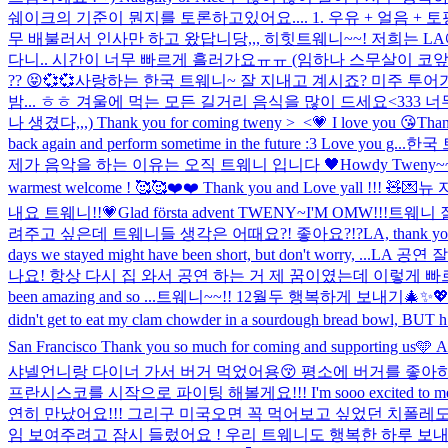
쉐이크의 기준이 뭔지를 토론하고있어요.... 1. 우유 + 얼음 + 토핑 
무 배불러서 인사만 하고 왔답니당,,, 히힛
트웨니~~! 저희는 
다니.. 시간이 너무 빠르게 흘러가요ㅠㅠ (임하나 스무살이 코앞)
?? 😝💞💞
사랑하는 한국 트웨니~ 잘 지내고 계시죠? 미주 투어가
밤... ㅎㅎ 겨울에 먹는 모든 길거리 음식을 많이 드세요<333 
나 생겼다,,,) Thank you for coming tweny >_<💗 I love you 😘
Than
back again and perform sometime in the future :3 Love you g...
한국 트
제가 음악을 하는 이유는 오직 트웨니 입니다 🖤
Howdy Tweny
warmest welcome ! 🥰🥰❤️❤️ Thank you and Love yall !!! 🧸💌
뉴 
내요 트웨니!!💗
Glad första advent TWENY~
I'M OMW!!!
트웨니 
려주고 싶은데 트웨니들 생각은 어때요?! 좋아요?!?
LA, thank yo
days we stayed might have been short, but don't worry, ...
LA 공연 
나요! 항상 다시 집 와서 공연 하는 거 제 꿈이였는데 이렇게 빠르게 그 꿈 이루어
been amazing and so ...
트웨니~~!! 12월두 행복하게 보내기🎄✨
didn't get to eat my clam chowder in a sourdough bread bowl, BUT h.
San Francisco Thank you so much for coming and supporting us🩵 
샤넬언니랑 다이너 가서 버거 먹었어용😚 평소에 버거를 좋아하
프란시스코를 시작으로 파이팅 해볼게요!!! I'm sooo excited to meet Twen
연히 만났어요!!! 그리구 미국오면 꼭 먹어보고 싶었던 치폴레도 먹
임 보여주려고 잠시 들렀어요 ! 우리 트웨니도 행복한 하루 보내