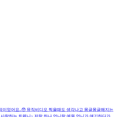
진짜 감동적이었어요..🥹 뮤직비디오 찍을때도 생각나고 몽글몽글해지는
.
사랑하는 트웨니~ 저랑 하나 언니랑 예원 언니가 얘기하다가