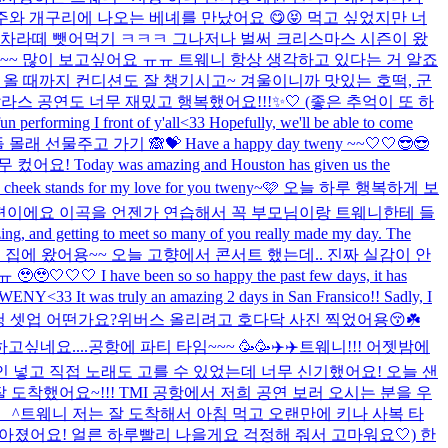
공주와 개구리에 나오는 베녜를 만났어요 😋😝 먹고 싶었지만 너
 말차라떼 뺏어먹기 ㅋㅋㅋ 그나저나 벌써 크리스마스 시즌이 왔
~~ 많이 보고싶어요 ㅠㅠ 트웨니 항상 생각하고 있다는 거 알죠
 올 때까지 컨디션도 잘 챙기시고~ 겨울이니까 맛있는 호떡, 군
라스 공연도 너무 재밌고 행복했어요!!!✨🤍 (좋은 추억이 또 하
n performing I front of y'all<33 Hopefully, we'll be able to come
선물주고 가기 🙈💝 Have a happy day tweny ~~🤍🤍😎😎
ay was amazing and Houston has given us the
my cheek stands for my love for you tweny~🩷 오늘 하루 행복하게 보
 편이에요 이곡을 언젠가 연습해서 꼭 부모님이랑 트웨니한테 들
ing, and getting to meet so many of you really made my day. The
 집에 왔어용~~ 오늘 고향에서 콘서트 했는데.. 진짜 실감이 안
 been so so happy the past few days, it has
 TWENY<33 It was truly an amazing 2 days in San Fransico!! Sadly, I
착장인 청청 셋업 어떤가요?위버스 올리려고 호다닥 사진 찍었어용😚☘️
고싶네요....
공항에 파티 타임~~~ 🥳🥳✈️✈️
트웨니!!! 어젯밤에
 넣고 직접 노래도 고를 수 있었는데 너무 신기했어요! 오늘 샌
 도착했어요~!!! TMI 공항에서 저희 공연 보러 오시는 분을 우
_^
트웨니 저는 잘 도착해서 아침 먹고 오랜만에 키나 사복 타
좋아졌어요! 얼른 하루빨리 나을게요 걱정해 줘서 고마워요🤍) 한