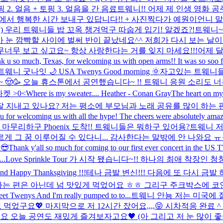
2. 얼음 + 토핑 3. 얼음을 간 음료
트웨니!! 어제 제 인생 영화 
LA에서 행복한 시간 보내구 있답니다!! + 사진찍다가 예원이언니
 우리 트웨니들 밥 꼬옥 챙겨먹구 따숩게 입기! 알겠죠?!
트웨니~
 눈 깜빡할 사이에 벌써 반이 끝났네요^^ 저희가 다시 보는 날이
너무너무 보고 싶고요~ 항상 사랑한다는 거를 잊지 마세요!!!
어제 달
k u so much, Texas, for welcoming us with open arms!! It was so soo fu
웨니 굿나잇 🌙 USA Twenys Good morning 🌞
자고있는 트웨니들 몰래 
~~ 🤠🥳 오늘 휴스톤에서 공연했습니다~ !! 트웨니 응원 소리도 너무 컸어요! Tod
자켓 >0<
Where is my sweater.... Heather - Conan Gray
The heart on 
잘 지내고 있나요? 저는 평소에 부모님과 노래 공유를 많이 하는
u for welcoming us with all the hype! The cheers were absolutely amaz
잘 마무리하구 Phoenix 도착!! 트웨니들은 뭐하구 있어용?
트웨니 저
질 수 있다니... 감사한다는 말밖에 안 나와요 ㅠㅠ 🥹🥹🤍🤍🤍 I have

😎
Thank y'all so much for coming to our first ever concert in the US
..
Love Sprinkle Tour 가 시작 됐습니다~!! 하나의 최애 
And Happy Thanksgiving !!!
테나 금발 변신!!! 다음에 또 다시 금발 하
는 편은 아닌데 넘 맛있게 먹었어요 ㅎㅎ 그리구 주크박스에 코인
ys And I'm really pumped to to...
트웨니 안뇽 저는 미국에 잘
었구요💖 마지막으로 저 12시간 잤어요,,,,😝 시차적응 완료 ^_
요 오늘 공연도 재밌게 즐겨보자고요🖤 (아 그리고 저 눈 많이 