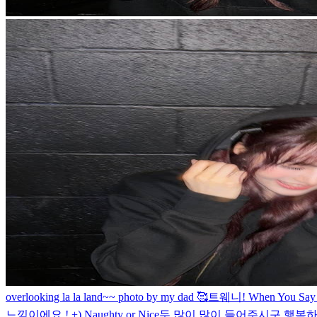
overlooking la la land~~ photo by my dad 🥰
트웨니! When You
느낌이에요 ! +) Naughty or Nice두 많이 많이 들어주시구 