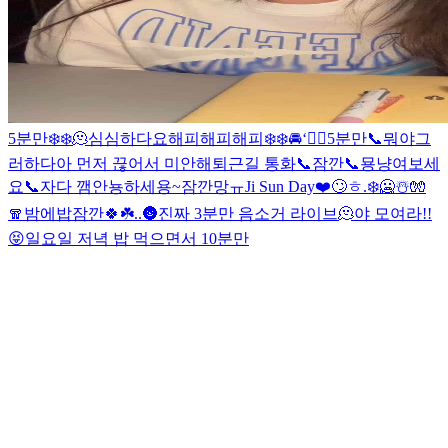
5분만❄️❄️
🫠
심심하다요
해피해피해피❄️❄️
🚘
‘
😶‍🌫️
5분만📞
뭐야
그
러하다
아 먼저 끊어서 미안해
퇴근길 통화📞
잠깐📞
묭
냥
여보세
요📞
자다 깸
안뇽하세용~
잠깐망
ㅠ
Ji Sun Day❤️
🙄
ㅎ
.
❄️🥶☃️🧤
🧣
밤에밥
잠깐🍀☘️
.
.
🌚
진짜 3분만 음소거 라이브
🫠
야 모여라!!
😝
일요일 저녁 밥 먹으면서 10분만