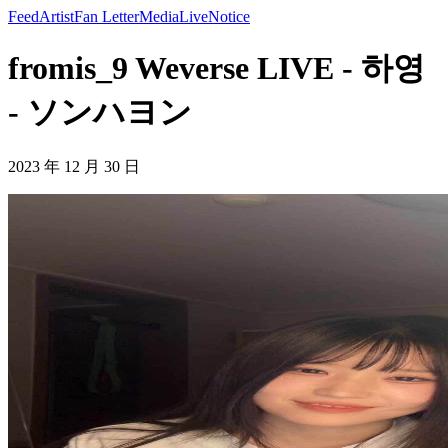
Feed
Artist
Fan Letter
Media
Live
Notice
fromis_9 Weverse LIVE - 하영
- ソンハヨン
2023 年 12 月 30 日