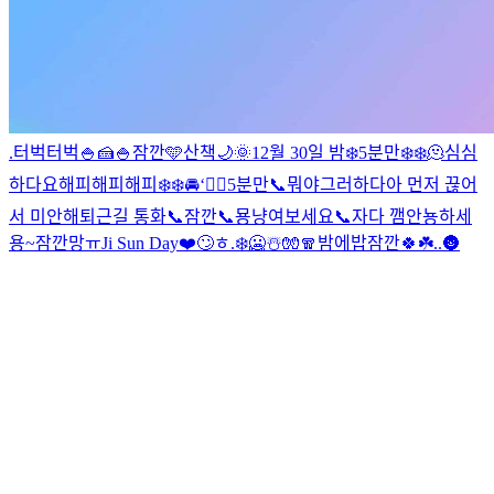
.
터벅터벅
🍚🍰
🍚
잠깐🩵
산책🌙
🌞
12월 30일 밤❄️
5분만❄️❄️
🫠
심심
하다요
해피해피해피❄️❄️
🚘
‘
😶‍🌫️
5분만📞
뭐야
그러하다
아 먼저 끊어
서 미안해
퇴근길 통화📞
잠깐📞
묭
냥
여보세요📞
자다 깸
안뇽하세
용~
잠깐망
ㅠ
Ji Sun Day❤️
🙄
ㅎ
.
❄️🥶☃️🧤🧣
밤에밥
잠깐🍀☘️
.
.
🌚