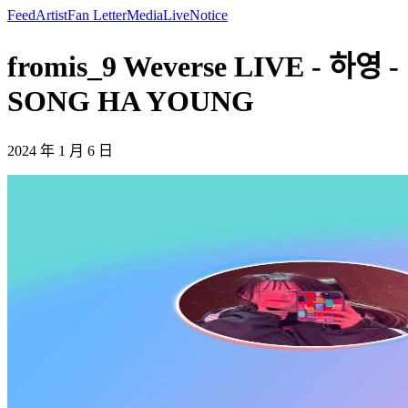
Feed
Artist
Fan Letter
Media
Live
Notice
fromis_9 Weverse LIVE - 하영 -
SONG HA YOUNG
2024 年 1 月 6 日