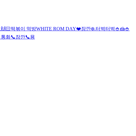
요
🙌🏻
떡볶이 먹방
WHITE ROM DAY❤️
잠깐❄️
.
터벅터벅
🍚🍰
🍚
 통화📞
잠깐📞
묭