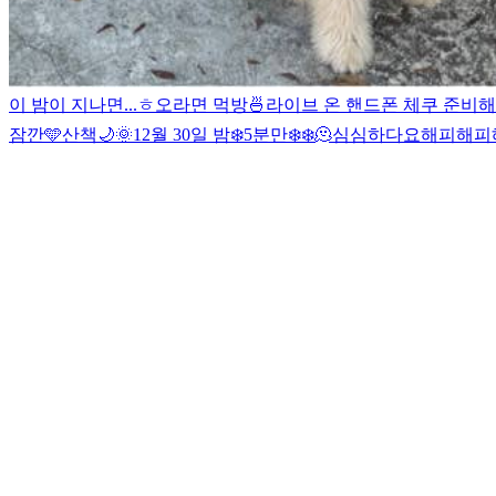
이 밤이 지나면...
ㅎ
오
라면 먹방🍜
라이브 온 핸드폰 체쿠 준비
잠깐🩵
산책🌙
🌞
12월 30일 밤❄️
5분만❄️❄️
🫠
심심하다요
해피해피해