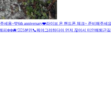
해주세용~
🩵
6th anniversary❤️
라이브 온 핸드폰 체크~ 준비해주세
피❄️❄️
🚘
‘
😶‍🌫️
5분만📞
뭐야
그러하다
아 먼저 끊어서 미안해
퇴근길