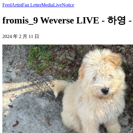
Feed
Artist
Fan Letter
Media
Live
Notice
fromis_9 Weverse LIVE - 
2024 年 2 月 11 日