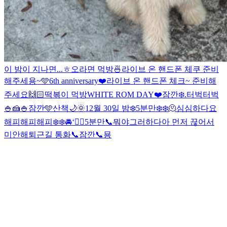
이 밤이 지나면...
ㅎ
오
라면 먹방🍜
라이브 온 핸드폰 체쿠 준비
해주세용~
🩵
6th anniversary❤️
라이브 온 핸드폰 체크~ 준비해
주세요
🙌🏻
떡볶이 먹방
WHITE ROM DAY❤️
잠깐❄️
.
터벅터벅
🍚🍰
🍚
잠깐🩵
산책🌙
🌞
12월 30일 밤❄️
5분만❄️❄️
🫠
심심하다요
해피해피해피❄️❄️
🚘
‘
😶‍🌫️
5분만📞
뭐야
그러하다
아 먼저 끊어서
미안해
퇴근길 통화📞
잠깐📞
묭