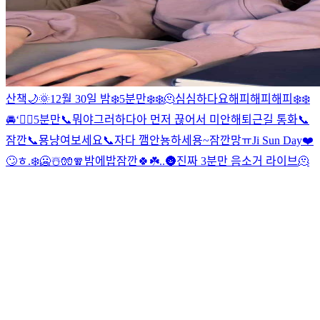
산책🌙
🌞
12월 30일 밤❄️
5분만❄️❄️
🫠
심심하다요
해피해피해피❄️❄️
🚘
‘
😶‍🌫️
5분만📞
뭐야
그러하다
아 먼저 끊어서 미안해
퇴근길 통화📞
잠깐📞
묭
냥
여보세요📞
자다 깸
안뇽하세용~
잠깐망
ㅠ
Ji Sun Day❤️
🙄
ㅎ
.
❄️🥶☃️🧤🧣
밤에밥
잠깐🍀☘️
.
.
🌚
진짜 3분만 음소거 라이브
🫠