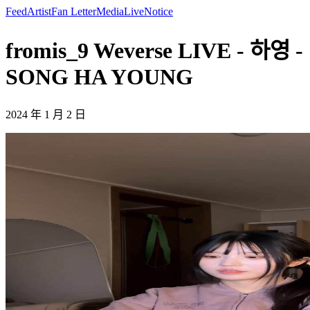
Feed
Artist
Fan Letter
Media
Live
Notice
fromis_9 Weverse LIVE - 하영 -
SONG HA YOUNG
2024 年 1 月 2 日