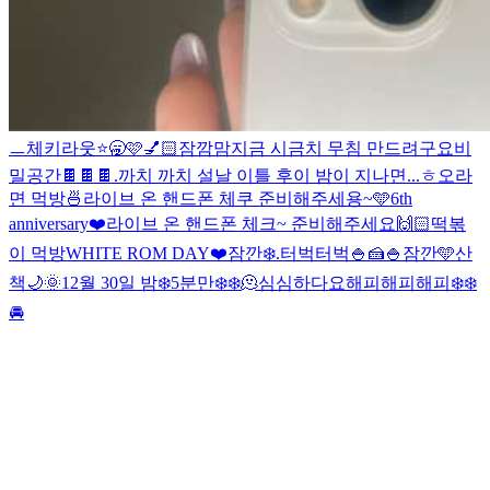
ㅡ
체키라웃
⭐️🥱
🩷
💅🏻
잠깜맘
지금 시금치 무침 만드려구요
비
밀공간
🍫🍫🍫
.
까치 까치 설날 이틀 후
이 밤이 지나면...
ㅎ
오
라
면 먹방🍜
라이브 온 핸드폰 체쿠 준비해주세용~
🩵
6th
anniversary❤️
라이브 온 핸드폰 체크~ 준비해주세요
🙌🏻
떡볶
이 먹방
WHITE ROM DAY❤️
잠깐❄️
.
터벅터벅
🍚🍰
🍚
잠깐🩵
산
책🌙
🌞
12월 30일 밤❄️
5분만❄️❄️
🫠
심심하다요
해피해피해피❄️❄️
🚘