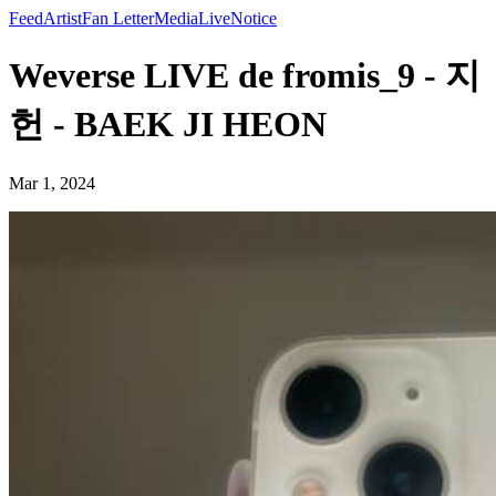
Feed
Artist
Fan Letter
Media
Live
Notice
Weverse LIVE de fromis_9 - 지
헌 - BAEK JI HEON
Mar 1, 2024