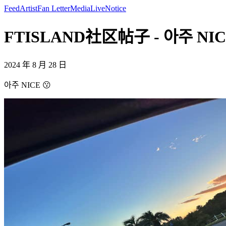
Feed
Artist
Fan Letter
Media
Live
Notice
FTISLAND社区帖子 - 아주 NICE 😗
2024 年 8 月 28 日
아주 NICE 😗