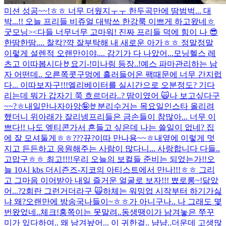
미션 성공~~!ㅎㅎ 너무 더웠지ㅜㅜ 한두곡만에 땀범벅... 대
박...!! 오늘 프리들 비쥬얼 대박쓰 한강룩 이쁘게 하고왔네ㅎ
굿모닝><
다들 너무너무 고마워! 진짜 프리들 덕에 힘이 나 😎
한땀한땀.... 찰칵?
꺅 잘부탁해 내 새로운 아가ㅎㅎ 정말정말
이렇게 설렌적 오랜만이야.... 감기가 다 나았어...
모닝헬스 레
츠고 이따봅시다🤘
요기-!
미나링 등장..!
예스 파마
관리하는 남
자 어떤데.. 오른쪽콧구멍에 흘러들어온 팩때문에 너무 간지럽
다... 이따보자구!!!
엘리베이터를 실시간으로 오분정도? 기다
리는데 뭐가 갑자기 쭉 흐르더라..? 땀이였어 🙀
나 보고싶다구
~~?ㅎ
내일만나자아앙🤪🤘
분리수거는 목요일
인스타 올리려
했더니 위아래가 잘리넹
프리들은 금손들이 참많아... 너무 이
쁘다!! 나도 엪티콘가서 흔들고 싶은데 나는 쓸일이 없네? 집
에 잘 모셔둘게ㅎㅎ
???
뀨?
이따 만나용~~ㅎ
내옆에 이렇게 멋
지고 든든하고 응원해주는 사람이 많다니... 사랑합니다 다들..
고맙구ㅎㅎ 최고!!!!
우리 오늘의 보컬들 준비는 되었는가!!
오
늘 10시 kbs 더시즌즈-지코의 아티스트에서 만나!!!ㅎㅎ 그리
고 그마음 이어받아 내일 즐거운 얼굴로 보자!!! 뾰로롱~!
닮았
어...?
2회란 그런거더라구 🙀
하체는 워밍업 시작부터 하기가싫
냐 왜?
오랜만에 방송국나들이~ㅎㅎ가 아니구나.. 나 그래도 몇
번왔었네..
체크!
홍쪽이는 못말려..
동생땡이가 남겨놓은 쭈꾸
미가 있다하여.. 왜 남겨놨어... 이 귀한걸.. 냠냠..
더운데 고생많