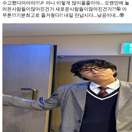
수고했다아아아!!!🎉 아니 이렇게 많이올줄이야... 오랜만에 놀
러온사람들이많아진건가 새로운사람들이많아진건가??🤪 아
무튼!!!기분최고로 즐거웠다!! 내일 만납시다...낮공이네...🤓