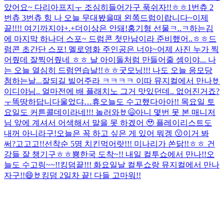
았어요~ 다리아프지ㅜ 조심히들어가구 푹쉬자!!ㅎㅎ
1번츄 2
번츄 3번츄 힝 나 오늘 무대봤을때 왼쪽드럼이랍니다~
이제
끝!!!! 여기까지야+.+더이상은 안돼!
홍기형 선물
ㅋ..ㅋ
하는김
에 마지막 하나더 스포~ 드럼콘 첫만남이라 준비했어..ㅎㅎ
드
럼콘 초간단 스포! 멜로영화 주인공은 너야~
어제 사진 누가 찍
어줬데 잘찍어줬네 ㅎㅎ 날 아이돌처럼 만들어줄 셈이야... 나
는 오늘 열심히 드럼연습날!!ㅎㅎ
굿모닝!!! 나도 오늘 응모당
첨하는날...잘되길 빌어주라 ㅋㅋㅋㅋ 이따 뮤지컬에서 만나🤘
이디야님.. 얼마전에 배 플래치노 그거 맛있던데.. 없어진거죠?
ㅜ똑땅하답니다
울었댜…휴
오늘도 수고했다아아!! 목요일 토
요일도 커튼콜데이라네!!! 놀러와🤘😄
아니 몇번 못 본 매니저
님 앞에 계셔서 어색해서 말을 못 하겠어 🥹 플레이리스트도
내꺼 아니라구!
오늘은 꼭 하고 싶은 게 있어 뭐겡 😗
이거 봐
써?
고고고!!
선착순 5명 치킨먹어랏!!! 미나리가 쏜닭!!ㅎㅎ 건
강들 잘 챙기구ㅎㅎ뿅
한국 도착~!! 내일 컬투쇼에서 만나!!
오
늘도 수고링~~!!
킹덤끝!!! 화요일날 컬투쇼랑 뮤지컬에서 만나
자구!!😄🤘
킹덤 2일차 끝! 다들 고마워!!