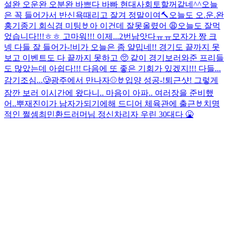
설완 오운완 오분완 바쁘다 바빠 현대사회
토할꺼같네^^
오늘
은 꼭 들어가서 반신욕때리고 잘겨 정말이여
🔨오늘도 오.운.완
홍기종기 회식겸 미팅🤘
아 이건데 잘못올렸어 😩
오늘도 잘먹
었습니다!!!ㅎㅎ 고마워!!! 이제...2번남앗다ㅠㅠ
모자가 짱 크
넹 다들 잘 들어가-!
비가 오늘은 좀 얄밉네!! 경기도 끝까지 못
보고 이벤트도 다 끝까지 못하고 🥺 같이 경기보러와준 프리들
도 많았는데 아쉽다!!! 다음에 또 좋은 기회가 있겠지!!! 다들...
감기조심...🥲
광주에서 만나자⚾️🤘
입양 성공-!
퇴근샷! 그렇게
잠깐 보러 이시간에 왔다니.. 마음이 아파.. 여러장을 준비했
어..뿌
재진이가 남자가되기에해 드디어 체육관에 출근🤘
치명
적인 쩔셈
최민환드러머님 정신차리자 우린 30대다 🤮