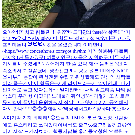
으아악!!
지치고 힘들땐 !!! 뭐???
배고파앙
hi there!
첫합주!!
야미
야미🍻
읏쨔💋
언제봐?
이번 활동도 정말 고생 많았다구 고마워
프리마돈나 👾👾👾
사진을 올렸습니다.
이따만나
~
https://www.concerthotels.com/got-rhythm 이거 해봐봐 다들
퇴
근샤앗!
난 돌아왔구! 여름이였구! 서울은 시원하구!
너무 멋진
기사를 내주셨네!!ㅎㅎ
어제자 한 줄 요약 제주 놀러온 3인 다
숙소와서 기절
끝났네..
생존신고🤘
사냥꾼 원본 🙂‍↕️
아주 NICE
😗
서부의 총잡이 완성
전문 수렵꾼 완성
뭘해도 진심인 사람들
이라 좋은거야 이 형들은~
이게 라이브라는게 말이안돼.. 내가
인이어로 듣고 있다는게~~ 말이안돼~~
나의 알고리즘 나의 맘
속스타 우리형 어딨어? 노래불러줘
안녕?
^^;
이렇게 또 새로운
뮤지컬이 끝났어 응원해줘서 정말 고마웠어!! 이제 공연에서
다시 만나!!!!!!😎😎😎
왜잘쳐?막공해서그래? 쟝하다 홍스타🤘
⛳️
마지막 가자 와타리! 😗
오늘의 TMI 이 분은 헬스장 신발장
에도 홍스타라고 쓰여있다
이너셕도 출근🤓
출근하실께요😄
인
이어 제작 드가자🤘
바디췤
동서남북 홍기동
오청완 오빨완 오