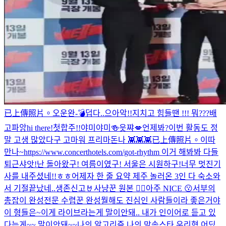
已上傳照片。
오운완-💣
덥다..
으아악!!
지치고 힘들땐 !!! 뭐???
배
고파앙
hi there!
첫합주!!
야미야미🍻
읏쨔💋
언제봐?
이번 활동도 정
말 고생 많았다구 고마워 프리마돈나 👾👾👾
已上傳照片。
이따
만나~
https://www.concerthotels.com/got-rhythm 이거 해봐봐 다들
퇴근샤앗!
난 돌아왔구! 여름이였구! 서울은 시원하구!
너무 멋진기
사를 내주셨네!!ㅎㅎ
어제자 한 줄 요약 제주 놀러온 3인 다 숙소와
서 기절
끝났네..
생존신고🤘
사냥꾼 원본 🙂‍↕️
아주 NICE 😗
서부의
총잡이 완성
전문 수렵꾼 완성
뭘해도 진심인 사람들이라 좋은거야
이 형들은~
이게 라이브라는게 말이안돼.. 내가 인이어로 듣고 있
다는게~~ 말이안돼~~
나의 알고리즘 나의 맘속스타 우리형 어딨