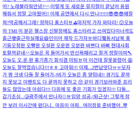
어? 노래불러줘
안녕?
^^;
이렇게 또 새로운 뮤지컬이 끝났어 응원
해줘서 정말 고마웠어!! 이제 공연에서 다시 만나!!!!!!😎😎😎
왜잘
쳐?막공해서그래? 쟝하다 홍스타🤘⛳️
마지막 가자 와타리! 😗
오늘
의 TMI 이 분은 헬스장 신발장에도 홍스타라고 쓰여있다
이너셕도
출근🤓
출근하실께요😄
인이어 제작 드가자🤘
바디췤
동서남북 홍
기동
오청완 오빨완 오설완 오운완 오분완 바쁘다 바빠 현대사회
토할꺼같네^^
오늘은 꼭 들어가서 반신욕때리고 잘겨 정말이여
🔨
오늘도 오.운.완 홍기종기 회식겸 미팅🤘
아 이건데 잘못올렸어 😩
오늘도 잘먹었습니다!!!ㅎㅎ 고마워!!! 이제...2번남앗다ㅠㅠ
모자
가 짱 크넹 다들 잘 들어가-!
비가 오늘은 좀 얄밉네!! 경기도 끝까
지 못보고 이벤트도 다 끝까지 못하고 🥺 같이 경기보러와준 프리
들도 많았는데 아쉽다!!! 다음에 또 좋은 기회가 있겠지!!! 다들...
감기조심...🥲
광주에서 만나자⚾️🤘
입양 성공-!
퇴근샷! 그렇게 잠
깐 보러 이시간에 왔다니.. 마음이 아파.. 여러장을 준비했어..뿌