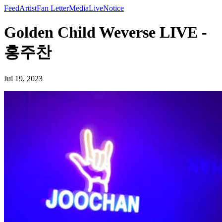
Feed
Artist
Fan Letter
Media
Live
Notice
Golden Child Weverse LIVE -
홍주찬
Jul 19, 2023