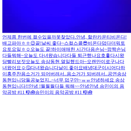
언제쯤 한번에 켤수있을까
못찾았다.
안녕, 할란카운티
비온다!
배고파아
ㅎㅎ
😉
끝!
날씨 좋다~
스컬스콜😎
비온다
덥다더워
토
요토요일
ㅎ
☺️
오늘도 끝!
하이
애매한 시간
다음손님~
깜짝손님
다들뭐해~
오늘도 다녀왔습니다
다들 퇴근했나요
호홓
다시왔
당
빨리보잣
오늘도 송삼동현 열일했드아~
오랜만이로구나
다
녀왔어요☺️
🤔
다녀왔습니다
날이 좋아요
배녕대군이시어다
하
이
홍주찬
음소거가 되어버려서..
음소거가 되버려서..
공연
송삼
동현입니당
둘공
늦었지..~
너무 덥구만~ㅠㅠ
안녕하세요 송삼
동현입니다!!
안녕 !
월월월
다들 뭐해~~
안녕
안녕
승민이의 음
악공방 #11 🎼🧰
승민이의 음악공방 #11 🎼🧰