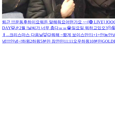
퇴근 !!!
운동후
하이요
뭐든 말해줘요
어떤가요 ~~
[🔴 LIVE] J
DAY🐯🎉
2월 !
날씨가 너무 춥다ㅠㅠ😭
일요일 뭐하고있오?
🫠

ㅐ...
크리스마스 다음날
🦊🐱
뭐해 ~
짧게 보이스만!!
1+1=
안뇽
안녕
녕!!!
안녕~!
하윙2
하윙
5분만 잠깐만
11:11
오우
하윙
10분만
GOLDE