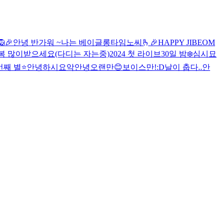
🎉
안녕 반가워 ~
나는 베이글
롱타임노씨🫰
🎉HAPPY JIBEOM
복 많이받으세요(다디는 자는중)
2024 첫 라이브
30일 밤❄️
심시묘
번째 별⭐
안녕하시요
악
안녕
오랜만😊
보이스만!
:D
날이 춥다..
안