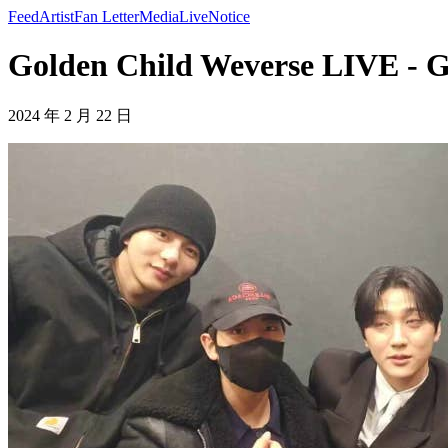
Feed
Artist
Fan Letter
Media
Live
Notice
Golden Child Weverse LIVE - G
2024 年 2 月 22 日