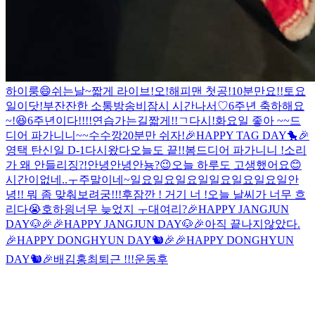
하이룽😄
쉬는날~
짧게 라이브!
오!해피맨 첫공!
10분만요!!
토요
일이닷!
부
잔잔한 소통방송
비
잠시 시간나서♡
6주년 축하해요
~!😆
6주년이다!!!!
연습가는길
짧게!!
ㄱ
다시!
화요일 좋아 ~~
드
디어 파가니니~~
수수깡
20분만 쉬자!
🎉HAPPY TAG DAY🐤🎉
영택 탄신일 D-1
다시왔다
오늘도 끝!!
봄
드디어 파가니니 !
소리
가 왜 안들리징?!
안녕안녕안뇽?
😉
오늘 하루도 고생했어요😊
시간이없네..ㅜ
주말이네~
일요일요일요일
일요일요일요일
안
녕!! 뭐 좀 맞춰보려궁!!!
후
잠깐 ! 거기 너 !
오늘 날씨가 너무 흐
리다😭
호
하읭
너무 늦었지 ㅜ
대여리?
🎉HAPPY JANGJUN
DAY🐶🎉
🎉HAPPY JANGJUN DAY🐶🎉
아직 끝나지않았다.
🎉HAPPY DONGHYUN DAY🐿🎉
🎉HAPPY DONGHYUN
DAY🐿🎉
배김홍최
퇴근 !!!
운동후