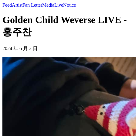
Feed
Artist
Fan Letter
Media
Live
Notice
Golden Child Weverse LIVE -
홍주찬
2024 年 6 月 2 日